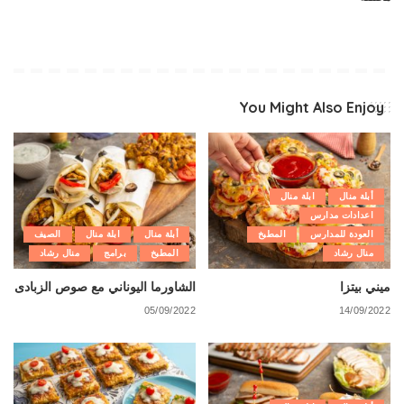
You Might Also Enjoy
أبلة منال
ابلة منال
اعدادات مدارس
العودة للمدارس
المطبخ
أبلة منال
ابلة منال
الصيف
منال رشاد
المطبخ
برامج
منال رشاد
ميني بيتزا
الشاورما اليوناني مع صوص الزبادى
05/09/2022
14/09/2022