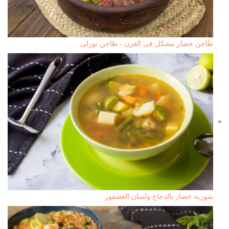
طاجن خضار مشكل فى الفرن - طاجن تورلى
شوربة خضار بالدجاج ولسان العصفور