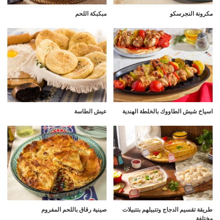
مكرونة النجرسكو
مبكبكة اللحم
اسياخ شيش الطاووك بالخلطة الهندية
عيش الطاسة
طريقة تقسيم الدجاج وتتبيلهم بتتبيلات
صينية رقاق باللحم المفروم
مختلفة