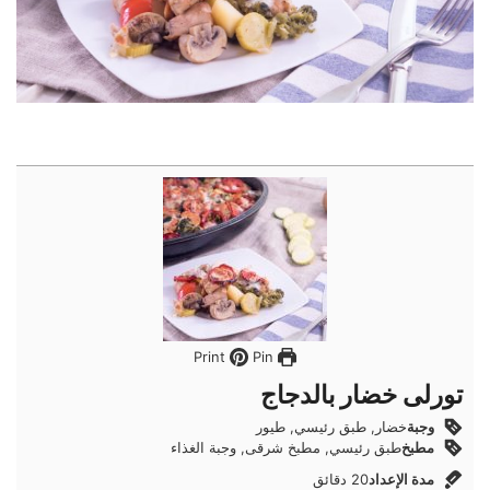
Pin
Print
تورلى خضار بالدجاج
وجبة
خضار, طبق رئيسي, طيور
مطبخ
طبق رئيسي, مطبخ شرقى, وجبة الغذاء
دقائق
مدة الإعداد
20
دقائق