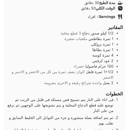
دقائق
مدة الطبخ
30
دقائق
دقائق
الوقت الكلي
50
دقائق
Servings
4
افراد
المقادير
1/2
كيلو
صدور دجاج
3 قطع مخلية
1
ثمرة
بطاطس
مكعبات صغيرة
1
ثمرة
بروكلى
1
ثمرة
بطاطا
4
ثمرة
كوسة
2
عود
كرفس
150
جرام
فاصوليا
خضراء
1+1/2
ثمرة
فلفل
الوان نصف ثمرة من كل من الاخضر و الاحمر و
الاصفر
2
بصل
واحدة شرائح رفيعة و الاخرى مفرومة
الخطوات
فى اناء على النار يتم تسييح فص مستكة فى قليل من الزيت ثم
توضع عليه قطع الدجاج المخلية و يتم تشويحها على الوجهين ثم ترفع
من على النار
ثم يتم اضافة بصلة مبشورة و جزء من التوابل الى الخليط السابق و
تقلب بهم
فى صينية يتم رص بها قطع الخضار و البصل و يرش فوقها التوابل و