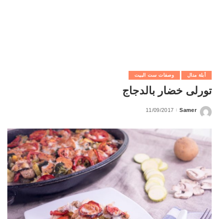
أبلة منال
وصفات ست البيت
تورلى خضار بالدجاج
11/09/2017
Samer
Posted
by