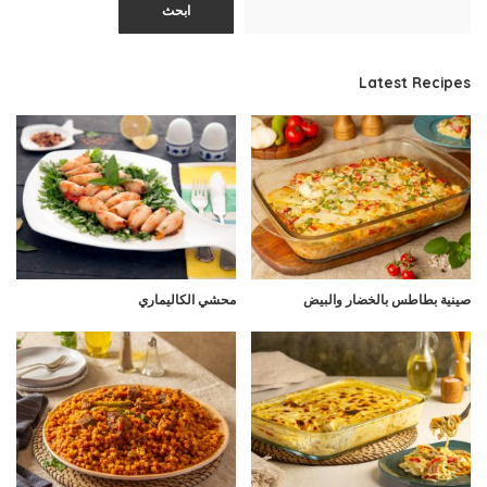
ابحث
Latest Recipes
صينية بطاطس بالخضار والبيض
محشي الكاليماري