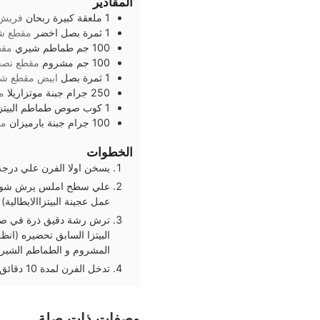
المقادير
1
ملعقة كبيرة
ربحان
فريش
1
ثمرة
بصل اخضر
مقطع ش
100
جم
طماطم شيري
مقط
100
جم
مشروم
مقطع نصف
1
ثمرة
بصل
ابيض مقطع شر
250
جرام
جبنة موتزاريلا
م
1
كوب
صوص طماطم البيتز
100
جرام
جبنة بارميزان
مب
الخطوات
يسخن اولا الفرن علي درجة حرارة 0
علي سطح املس يرش شوية دقي
عمل عجينة البيتزاالايطالية
البيتزا السابق تحضيره (انظ
المشروم و الطماطم الشيري
تدخل الفرن لمدة 10 دقائق و عند الخروج ترش عليها البارميزان و اوراق الريحان الفربش.
وصفات ذات صلة