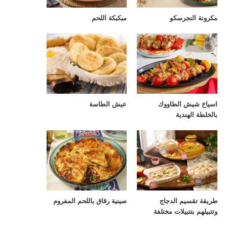
مكرونة النجرسكو
مبكبكة اللحم
اسياخ شيش الطاووك
عيش الطاسة
بالخلطة الهندية
طريقة تقسيم الدجاج
صينية رقاق باللحم المفروم
وتتبيلهم بتتبيلات مختلفة