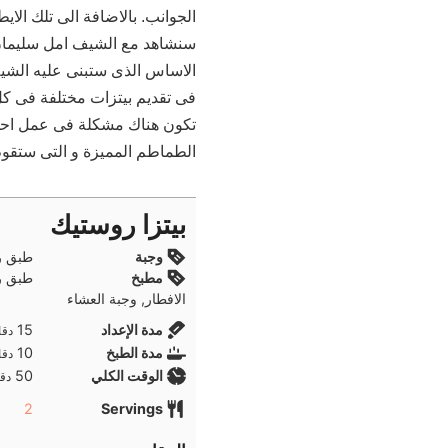
الجوانب. بالاضافة الى تلك الا
سنشاهد مع الشيف امل سليمان
الاساس الذى ستبنى عليه الشيف
فى تقديم بيتزات مختلفة فى كل 
تكون هناك مشكلة فى عمل احلى
الطماطم المميزة و التى ستقوم
بيتزا روستيك
وجبة
طبق ر
مطبخ
طبق ر
الافطار, وجبة العشاء
دقا
مدة الإعداد
15
دقا
دقا
مدة الطبخ
10
دقا
دقا
الوقت الكلي
50
دقا
2
Servings