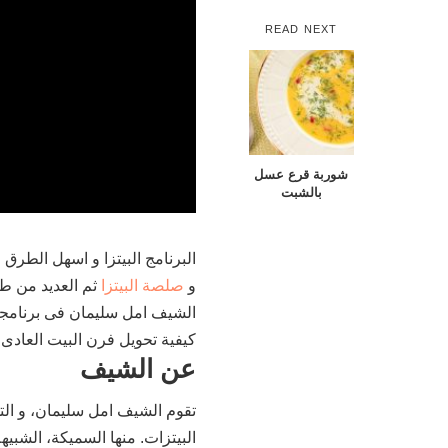
READ NEXT
شوربة قرع عسل
عن
بالشبت
البرنامج البيتزا و اسهل الطر
و
صلصة البيتزا
ثم العديد من طر
الشيف امل سليمان فى برنامجها
كيفية تحويل فرن البيت العادى ل
عن الشيف
تقوم الشيف امل سليمان، و التى
البيتزات. منها السميكة، الشبي