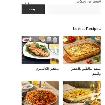
البحث عن وصفات
ابحث
Latest Recipes
صينية بطاطس بالخضار
محشي الكاليماري
والبيض