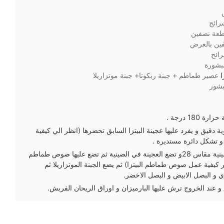
رائح
عة نصفين
ين بالعرض
ائح
بشورة
ا
عصير طماطم + جبنة ربكوتا+ جبنة موتزاريلا
شور
18 درجة .
ق و يفرد عليها عجينة البيتزا السابق تحضرها (انظر الي كيفية
) و تشكل دائرة مستديرة .
ترش رشة دقيق ذرة في صينية مقاس 28و تضع العجينة في الصينية ثم تضع عليها صوص طماطم
ر كيفية عمل صوص طماطم البيتزا) ثم يضع الجبنة الموتزاريلا ثم
 و البصل الابيض و البصل الاخضر.