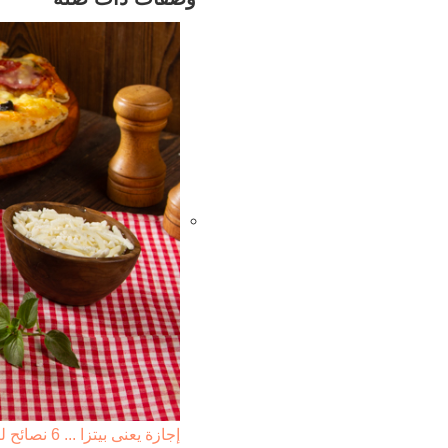
إجازة يعنى بيتزا ... 6 نصائح لصنع بيتزا أحلى من الجاهزة