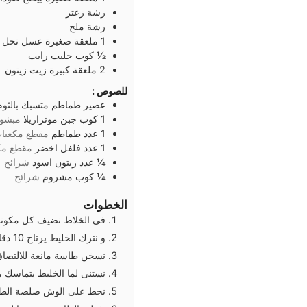
رشة
زعتر
رشة
ملح
1
ملعقة صغيرة
عسل نحل
½
كوب
حليب رايب
2
ملعقة كبيرة
زيت زيتون
للصوص :
عصير طماطم متسبك بالثوم 
1
كوب
جبن موتزاريلا
مبشو
1
عدد
طماطم
مقطع مكعبا
1
عدد
فلفل اخضر
مقطع مك
¼
عدد
زيتون اسود
شرائح
¼
كوب
مشروم
شرائح
الخطوات
في الخلاط نضيف كل مكونات
و نترك الخليط يرتاح 10 دقائق
نسخن طاسة مانعة للالتصاق 
نستنى لما الخليط يتماسك من
نحط على الوش صلصة الطما