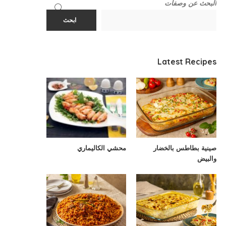
البحث عن وصفات
ابحث
Latest Recipes
صينية بطاطس بالخضار
محشي الكاليماري
والبيض