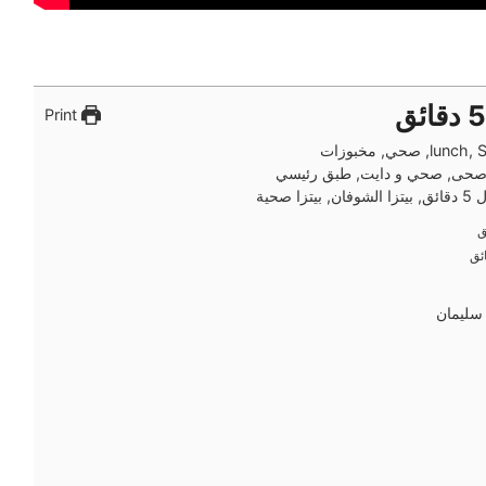
Print
l, صحي, مخبوزات
, صحى, صحي و دايت, طبق رئيسي
 بيتزا صحية
ق
ق
ئق
ئق
سليمان