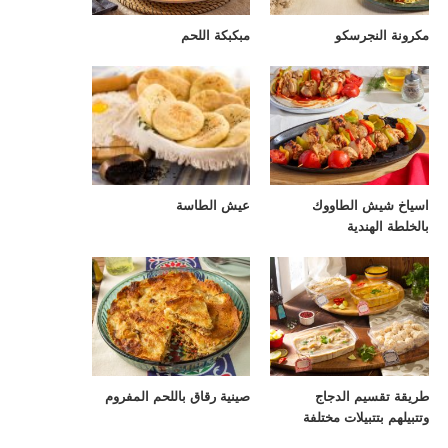
مكرونة النجرسكو
مبكبكة اللحم
اسياخ شيش الطاووك
عيش الطاسة
بالخلطة الهندية
طريقة تقسيم الدجاج
صينية رقاق باللحم المفروم
وتتبيلهم بتتبيلات مختلفة