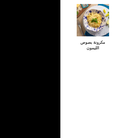
مكرونة بصوص
الليمون