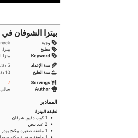
بيتزا الشوفان في 5 دقائق
وجبة
unch, Snack
مطبخ
بيتزا
Keyword
بيتزا ال 5 دقائق, بيتزا الشوفان,
دقائ
مدة الإعداد
5
دقائ
دقا
مدة الطبخ
10
دقا
2
Servings
Author
سالي 
المقادير
لطبقة البيتزا:
1
كوب
دقيق شوفان
2
عدد
بيض
1
ملعقة صغيرة
بيكنج بودر
1
ملعقة صغيرة
بيكنج صودا