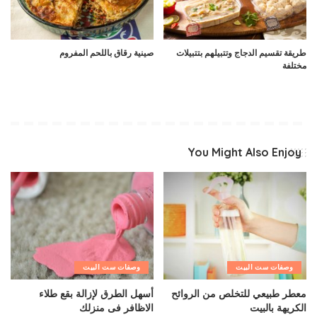
طريقة تقسيم الدجاج وتتبيلهم بتتبيلات
صينية رقاق باللحم المفروم
مختلفة
You Might Also Enjoy
وصفات ست البيت
وصفات ست البيت
معطر طبيعي للتخلص من الروائح
أسهل الطرق لإزالة بقع طلاء
الكريهة بالبيت
الاظافر فى منزلك