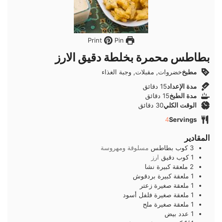
Pin
Print
بطاطس محمرة بخلطة دقيق الارز
مطبخ
خضروات, مقبلات, وجبة الغذاء
دقائق
مدة الإعداد
15
دقائق
دقائق
مدة الطبخ
15
دقائق
دقائق
الوقت الكلي
30
دقائق
4
Servings
المقادير
3
كوب
بطاطس
مسلوقة ومهروسة
1
كوب
دقيق
ارز
2
ملعقة كبيرة
نشا
1
ملعقة كبيرة
بردقوش
1
ملعقة صغيرة
زعتر
1
ملعقة صغيرة
فلفل أسود
1
ملعقة صغيرة
ملح
1
عدد
بيض