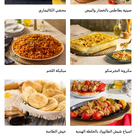
صينية بطاطس بالخضار والبيض
محشي الكاليماري
مكرونة النجرسكو
مبكبكة اللحم
اسياخ شيش الطاووك بالخلطة الهندية
عيش الطاسة