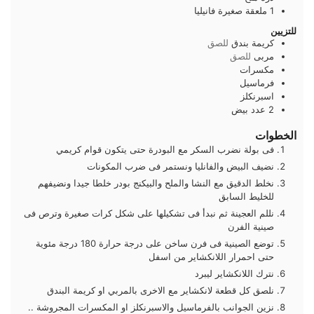
1
ملعقة صغيرة
فانيليا
للتزيين
كريمة بندق
للصق
مربى
للصق
مكسرات
فرماسيل
اسبرنكلز
2
عدد
بيض
الخطوات
فى بولة نضرب السكر مع البودرة حتى يتكون قوام كريمي
نضيف البيض والفانليا ونستمر فى ضرب المكونات
نخلط الدقيق مع النشا والملح والبيكنج بودر خلطا جيدا ونضيفهم
للخليط السابق
نللم العجينة ثم نبدأ فى تشكيلها على شكل كرات صغيرة وترص فى
صينية الفرن
توضع الصينية فى فرن ساخن على درجة حرارة 180 درجة مئوية
حتى احمرار اللانكشاير من اسفل
نترك اللانكشاير ليبرد
نلصق كل قطعة لانكشاير مع الاخرى بالمربي او كريمة البندق
نزين الجوانب بالفرماسيل والاسبرنكلز او المكسرات المجروشة ..