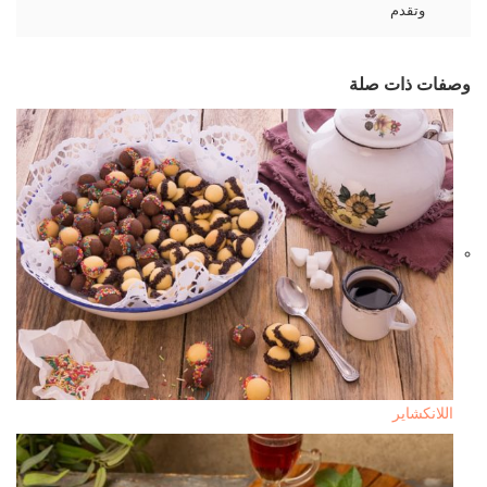
وتقدم
وصفات ذات صلة
اللانكشاير