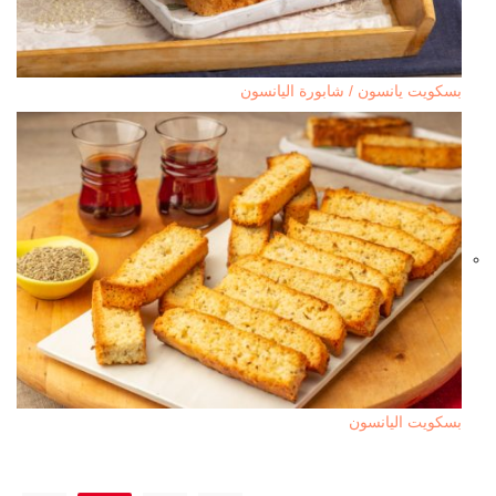
بسكويت يانسون / شابورة اليانسون
بسكويت اليانسون