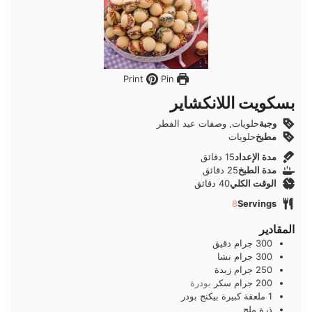
Pin
Print
بسكويت اللانكشاير
وجبة
حلويات, وصفات عيد الفطر
مطبخ
حلويات
دقائق
مدة الإعداد
15
دقائق
دقائق
مدة الطبخ
25
دقائق
دقائق
الوقت الكلي
40
دقائق
8
Servings
المقادير
300
جرام
دقيق
300
جرام
نشا
250
جرام
زبدة
200
جرام
سكر
بودرة
1
ملعقة كبيرة
بيكنج بودر
ذرة
ملح