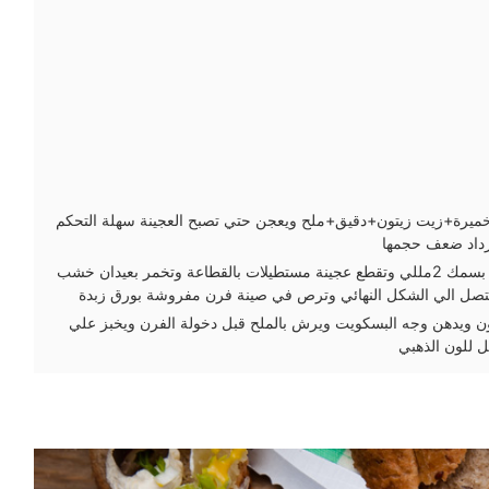
خميرة+زيت زيتون+دقيق+ملح ويعجن حتي تصبح العجينة سهلة التحكم
تزداد ضعف حجمها
ناخذ العجينة وترفد بالنشابة بسمك 2مللي وتقطع عجينة مستطيلات بالقطاعة وتخمر بعيدان خشب
لتصل الي الشكل النهائي وترص في صينة فرن مفروشة بورق زبدة
ن ويدهن وجه البسكويت ويرش بالملح قبل دخولة الفرن ويخبز علي