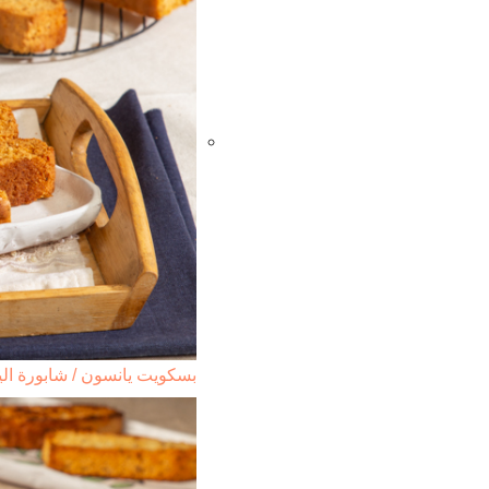
بسكويت يانسون / شابورة ال