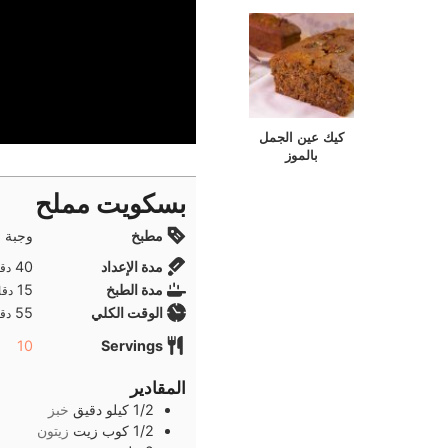
كيك عين الجمل
بالموز
بسكويت مملح
مطبخ
وجبة ا
دقا
مدة الإعداد
40
دقا
دقا
مدة الطبخ
15
دقا
دقا
الوقت الكلي
55
دقا
10
Servings
المقادير
1/2
كيلو
دقيق
خبز
1/2
كوب
زيت
زيتون