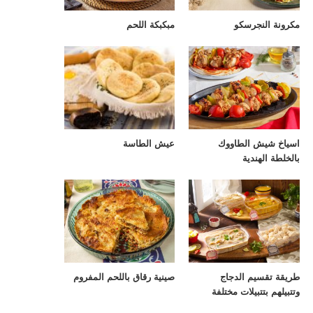
مكرونة النجرسكو
مبكبكة اللحم
اسياخ شيش الطاووك
عيش الطاسة
بالخلطة الهندية
طريقة تقسيم الدجاج
صينية رقاق باللحم المفروم
وتتبيلهم بتتبيلات مختلفة