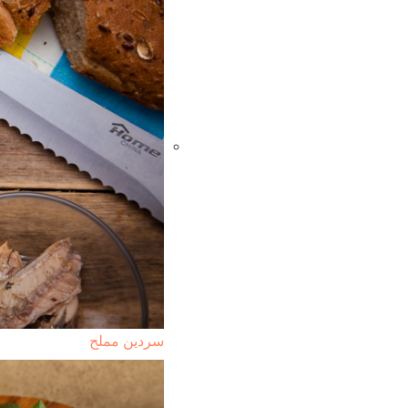
سردين مملح