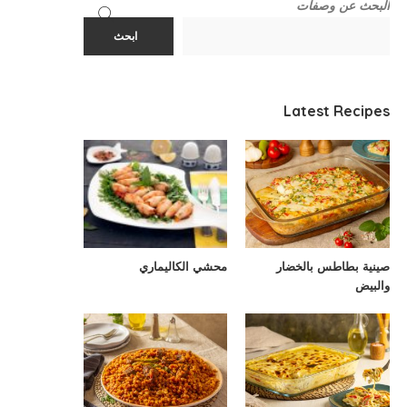
البحث عن وصفات
ابحث
Latest Recipes
صينية بطاطس بالخضار
محشي الكاليماري
والبيض