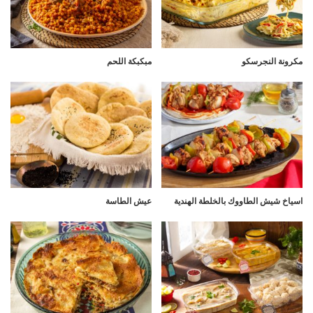
مكرونة النجرسكو
مبكبكة اللحم
اسياخ شيش الطاووك بالخلطة الهندية
عيش الطاسة