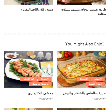
طريقة تقسيم الدجاج وتتبيلهم بتتبيلات
صينية رقاق باللحم المفروم
مختلفة
You Might Also Enjoy
الصيف
المطبخ
المطبخ
عيد الفطر
ايمان السيد
يوستينا صامويل
صينية بطاطس بالخضار والبيض
محشي الكاليماري
29/03/2025
19/08/2025