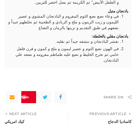
و الفلفل الأبيض" ثم الكريمة ثم بصل اخضر للتزيين.
باذنجان متبل
في وعاء نضع نضع الثوم المفروم و الباذنجان المشوي و عصير
الليمون و زيت الزيتون و ملح و الزبادي و الطحينة ثم نخلطهم جيداً و
نضعهم في طبق التقديم و نزينها يالرمان و النعناع
باذنجان مقلي بالخلطة:
نقشر الباذنجان و ننشفه جيداً ثم نقليه.
في الهون نضع الثوم و عصير ليمون و ملح و كمون و قرن فلفل
حامي ثم نخرج الخليط و نضع عليه طماطم مفرومه و نضعه علي
الباذنجان.
Save
SHARE ON
NEXT ARTICLE
PREVIOUS ARTICLE
كاساديا الدجاج
كيك امريكي