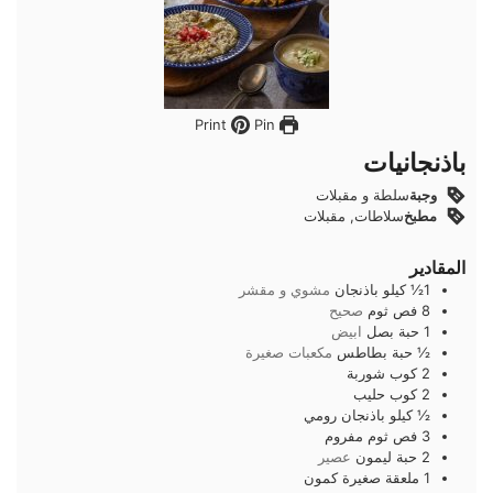
Pin
Print
باذنجانيات
وجبة
سلطة و مقبلات
مطبخ
سلاطات, مقبلات
المقادير
1½
كيلو
باذنجان
مشوي و مقشر
8
فص
ثوم
صحيح
1
حبة
بصل
ابيض
½
حبة
بطاطس
مكعبات صغيرة
2
كوب
شوربة
2
كوب
حليب
½
كيلو
باذنجان رومي
3
فص
ثوم مفروم
2
حبة
ليمون
عصير
1
ملعقة صغيرة
كمون