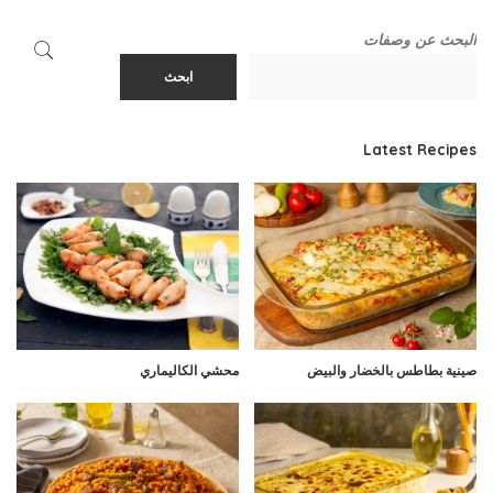
البحث عن وصفات
ابحث
Latest Recipes
صينية بطاطس بالخضار والبيض
محشي الكاليماري