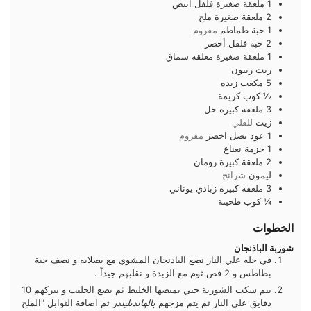
1
ملعقة صغيرة
فلفل ابيض
2
ملعقة صغيرة
ملح
1
حبة
طماطم
مفروم
2
حبة
فلفل أخضر
1
ملعقة صغيرة
معلقه سماق
زيت زيتون
5
مكعب
زبده
½
كوب
كريمة
3
ملعقة كبيرة
خل
زيت
للقلي
1
عود
بصل اخضر
مفروم
1
حزمة
نعناع
2
ملعقة كبيرة
رومان
ليمون
شرائح
3
ملعقة كبيرة
زبادي يوناني
¼
كوب
طحينة
الخطوات
شوربة الباذنجان
في حله علي النار نضع الباذنجان المشوي مع بصلايه و نصف حبة
بطاطس و 2 فص ثوم مع الزبدة و نقلبهم جيداً .
يتم سكب الشوربة حتي يمتصها الخليط ثم نضع الحليب و نتركهم 10
دقايق علي النار ثم يتم مزجهم
بالهاندبليندر
ثم اضافة التوابل "الملح