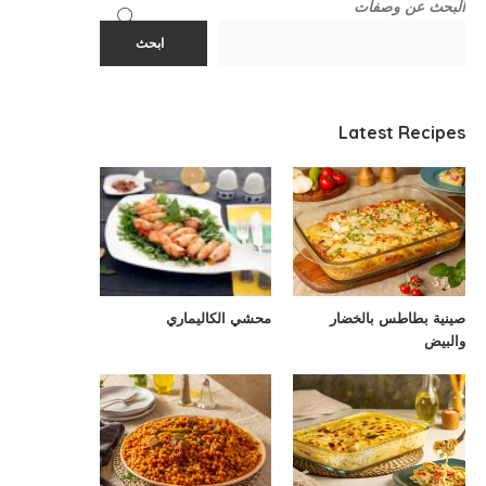
البحث عن وصفات
ابحث
Latest Recipes
صينية بطاطس بالخضار
محشي الكاليماري
والبيض