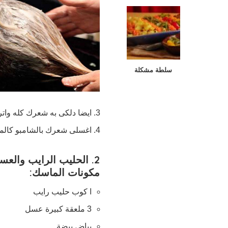
سلطة مشكلة
ايضا دلكى به شعرك كله واتركيه لمد
اغسلى شعرك بالشامبو كالمع
2. الحليب الرايب والعسل
مكونات الماسك:
ا كوب حليب رايب
3 ملعقة كبيرة عسل
بياض بيضة