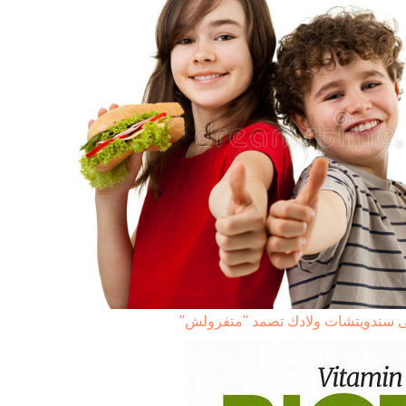
لى سندويتشات ولادك تصمد "متفرولش"