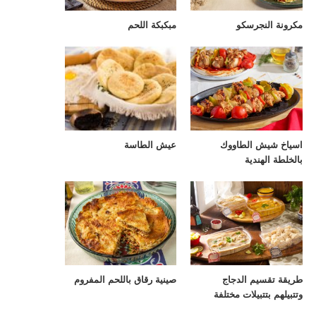
مكرونة النجرسكو
مبكبكة اللحم
اسياخ شيش الطاووك
عيش الطاسة
بالخلطة الهندية
طريقة تقسيم الدجاج
صينية رقاق باللحم المفروم
وتتبيلهم بتتبيلات مختلفة