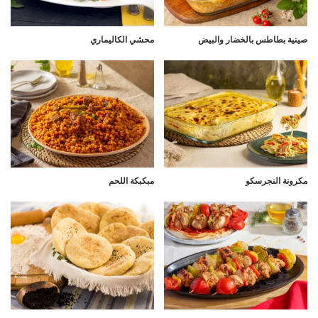
صينية بطاطس بالخضار والبيض
محشي الكاليماري
مكرونة النجرسكو
مبكبكة اللحم