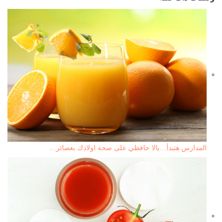
المدارس هتبدأ…يالا حافظي على صحة اولادك بعصائر…