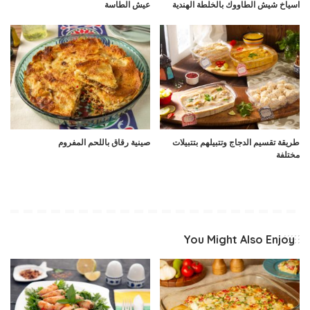
اسياخ شيش الطاووك بالخلطة الهندية
عيش الطاسة
طريقة تقسيم الدجاج وتتبيلهم بتتبيلات
صينية رقاق باللحم المفروم
مختلفة
You Might Also Enjoy