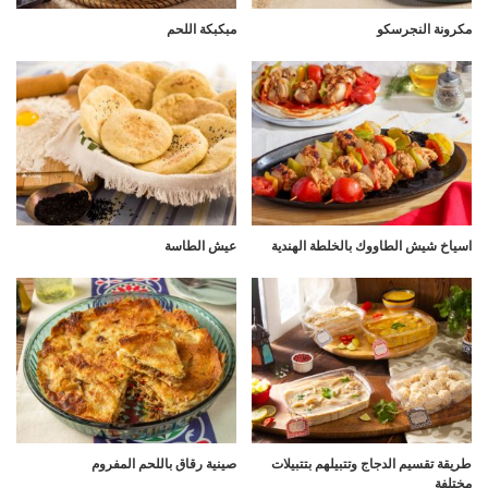
مكرونة النجرسكو
مبكبكة اللحم
اسياخ شيش الطاووك بالخلطة الهندية
عيش الطاسة
طريقة تقسيم الدجاج وتتبيلهم بتتبيلات
صينية رقاق باللحم المفروم
مختلفة