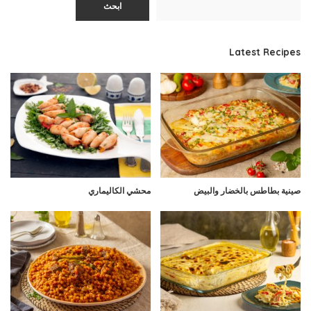
ابحث
Latest Recipes
صينية بطاطس بالخضار والبيض
محشي الكاليماري