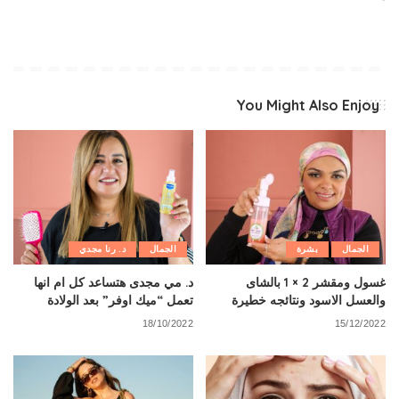
You Might Also Enjoy
الجمال
بشرة
الجمال
د. رنا مجدي
غسول ومقشر 2 × 1 بالشاى
د. مي مجدى هتساعد كل ام انها
والعسل الاسود ونتائجه خطيرة
تعمل “ميك اوفر” بعد الولادة
18/10/2022
15/12/2022