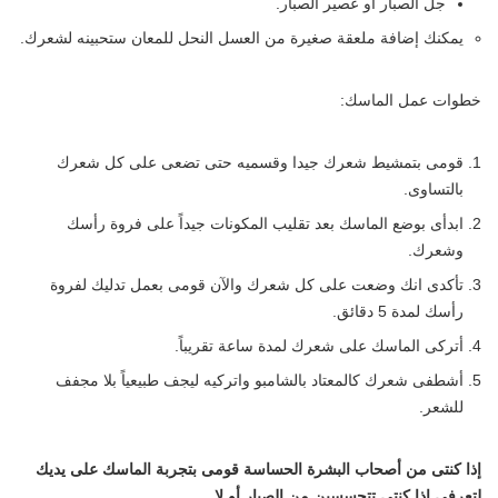
جل الصبار أو عصير الصبار.
يمكنك إضافة ملعقة صغيرة من العسل النحل للمعان ستحبينه لشعرك.
خطوات عمل الماسك:
قومى بتمشيط شعرك جيدا وقسميه حتى تضعى على كل شعرك
بالتساوى.
ابدأى بوضع الماسك بعد تقليب المكونات جيداً على فروة رأسك
وشعرك.
تأكدى انك وضعت على كل شعرك والآن قومى بعمل تدليك لفروة
رأسك لمدة 5 دقائق.
أتركى الماسك على شعرك لمدة ساعة تقريباً.
أشطفى شعرك كالمعتاد بالشامبو واتركيه ليجف طبيعياً بلا مجفف
للشعر.
إذا كنتى من أصحاب البشرة الحساسة قومى بتجربة الماسك على يديك
لتعرفى إذا كنتى تتحسسين من الصبار أو لا.