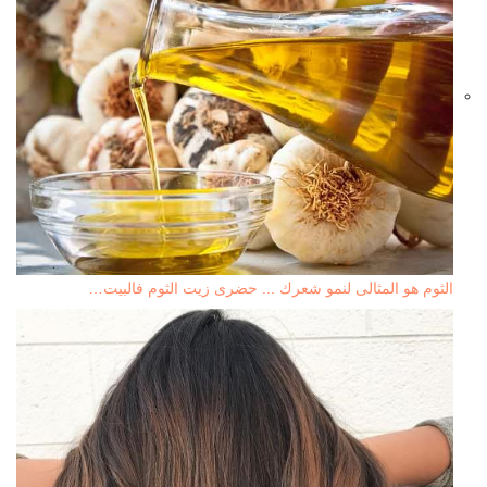
الثوم هو المثالى لنمو شعرك ... حضرى زيت الثوم فالبيت…