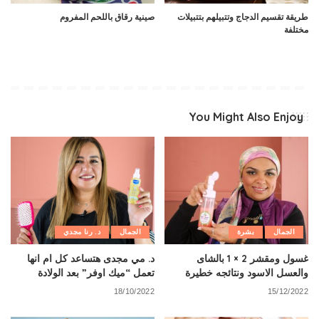
طريقة تقسيم الدجاج وتتبيلهم بتتبيلات
صينية رقاق باللحم المفروم
مختلفة
You Might Also Enjoy
الجمال
بشرة
الجمال
د. رنا مجدي
غسول ومقشر 2 × 1 بالشاى
د. مي مجدى هتساعد كل ام انها
والعسل الاسود ونتائجه خطيرة
تعمل “ميك اوفر” بعد الولادة
18/10/2022
15/12/2022