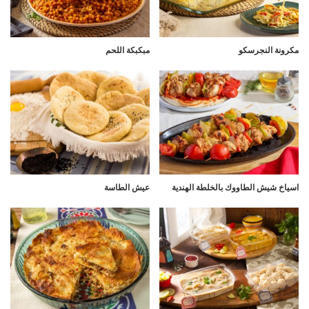
مكرونة النجرسكو
مبكبكة اللحم
اسياخ شيش الطاووك بالخلطة الهندية
عيش الطاسة