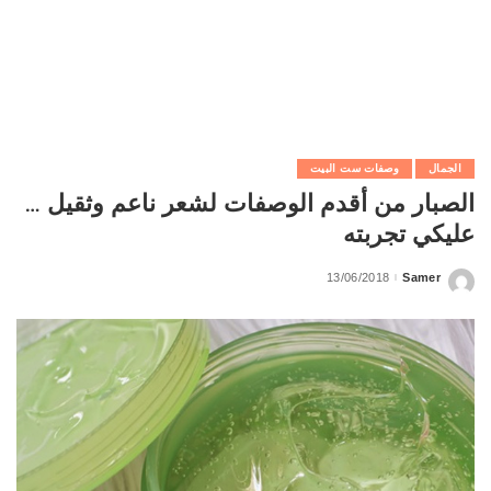
الجمال
وصفات ست البيت
الصبار من أقدم الوصفات لشعر ناعم وثقيل …
عليكي تجربته
13/06/2018
Samer
Posted
by