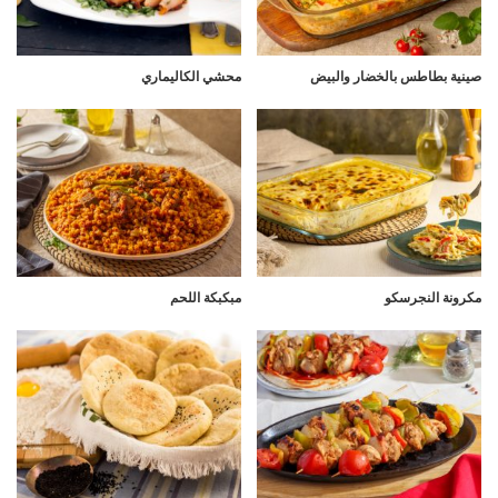
صينية بطاطس بالخضار والبيض
محشي الكاليماري
مكرونة النجرسكو
مبكبكة اللحم