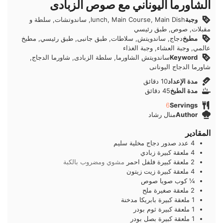
الشاورما اليوناني مع صوص الزبادى
وجبة
lunch, Main Course, Main Dish, ساندوتشات, سلطة و
مقبلات, صوص, طبق رئيسي
مطبخ
دجاج, ساندويتش, سلاطات, طبق جانبى, طبق رئيسي, مطبخ
عالمي, وجبة العشاء, وجبة الغذاء
Keyword
ساندويتش الشاورما, سلطة الزبادى, شاورما الدجاج,
شاورما الدجاج اليونانى
دقائق
مدة الإعداد
10
دقائق
دقائق
مدة الطبخ
45
دقائق
6
Servings
Author
منال رشاد
المقادير
4
عدد
صدور دجاج مخلية سليم
4
ملعقة كبيرة
زبادي
2
ملعقة كبيرة
فلفل احمر
مشوي ومضروب بالكبة
4
ملعقة كبيرة
زيت زيتون
¼
كوب
صويا صوص
2
ملعقة صغيرة
ملح
1
ملعقة كبيرة
بابريكا مدخنة
1
ملعقة كبيرة
ثوم بودر
1
ملعقة كبيرة
بصل بودر