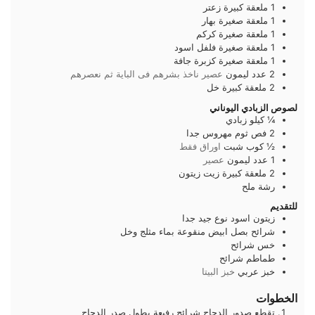
1
ملعقة كبيرة
زعتر
1
ملعقة صغيرة
بهار
1
ملعقة صغيرة
كركم
1
ملعقة صغيرة
فلفل اسود
1
ملعقة صغيرة
كزبرة جافة
2
عدد
ليمون
عصير ناخذ بشرهم فى الباية ثم نعصرهم
2
ملعقة كبيرة
خل
لصوص الزبادي اليوناني
¼
كيلو
زبادي
2
فص
ثوم مهروس جدا
½
كوب
شبت
اوراق فقط
1
عدد
ليمون
عصير
2
ملعقة كبيرة
زيت زيتون
رشة
ملح
للتقديم
زيتون اسود نوع جيد جدا
شرائح بصل ابيض منقوعة بماء مثلج وخل
خس شرائح
طماطم شرائح
خبز عربي
خبز البيتا
الخطوات
تقطع صدور الدجاج شرائح رفيعة بطول صدر الدجاج