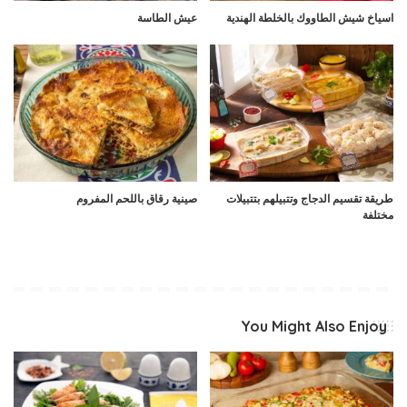
اسياخ شيش الطاووك بالخلطة الهندية
عيش الطاسة
طريقة تقسيم الدجاج وتتبيلهم بتتبيلات
صينية رقاق باللحم المفروم
مختلفة
You Might Also Enjoy