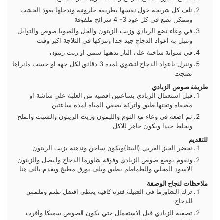
نلف كل شريحة حول نفسها بطريقة حلزونية وندخلها بعود الخشب
وممكن نضع في كل عود 3- 4 شرائح ملفوفة
في وعاء نضع الزبادي وزيت الزيتون والخل والصويا صوص والتوابل
ونتبل به اعواد الدجاج جيد جدا ونتركها في الثلاجة اكبر وقت
في شواية ساخنة على النار ندهنها سمن او زيت زيتون
وننزل باعواد الدجاج لتشوي لمدة 3 دقائق لكل جهة او حسب مانراها
نضجت
طريقة صوص الزبادي
قبل استعمال الزبادي بساعتين افضيه من العلبة علي شاشة او
مصفاة وتحتها طبق واتركه يصفي المياه لمدة ساعتين
ثم اضعه في وعاء مع الثوم والليمون وزيت الزيتون والشبت والملح
ويخلط جيدا ويكون جاهز للاكل
للتقديم
نحضر الخبز العربي (البيتا)ويكون ساخن وندهنه بزيت الزيتون
ونقوم بوضع صوص الزبادي وفوقه شاورما الدجاج والبصل والزيتون
الاسود المخلي والطماطم يطبق ويلف بورق مطبخ ويقدم بالف هنا
ملاحظات لنجاح الوصفة
ترك الشاورما في التتبيلة فترة كافية يعطي افضل طعم وملمس
للدجاج
تصفية الزبادي قبل الاستعمال حتي يكون الصوص سميكا واقرب