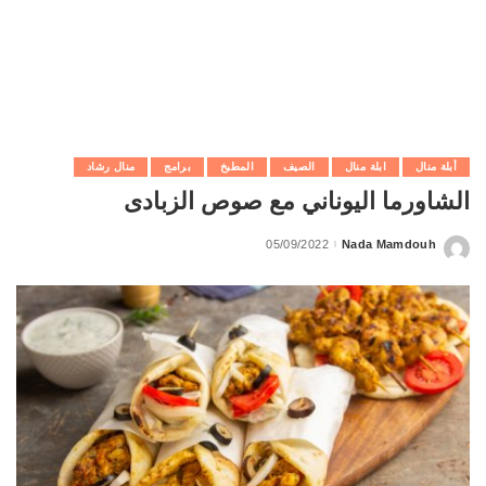
أبلة منال
ابلة منال
الصيف
المطبخ
برامج
منال رشاد
الشاورما اليوناني مع صوص الزبادى
05/09/2022
Nada Mamdouh
Posted
by