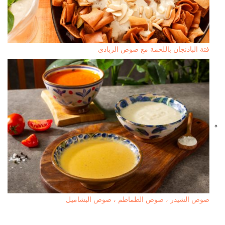
فتة الباذنجان باللحمة مع صوص الزبادى
صوص الشيدر ، صوص الطماطم ، صوص البشاميل