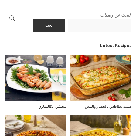
البحث عن وصفات
ابحث
Latest Recipes
صينية بطاطس بالخضار والبيض
محشي الكاليماري