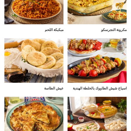
مكرونة النجرسكو
مبكبكة اللحم
اسياخ شيش الطاووك بالخلطة الهندية
عيش الطاسة