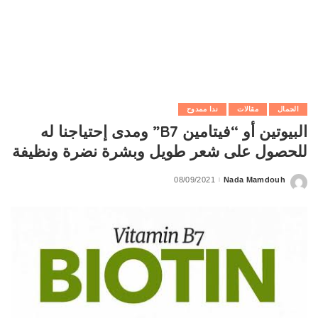
الجمال
مقالات
ندا ممدوح
البيوتين أو “فيتامين B7” ومدى إحتياجنا له
للحصول على شعر طويل وبشرة نضرة ونظيفة
08/09/2021
Nada Mamdouh
Posted
by