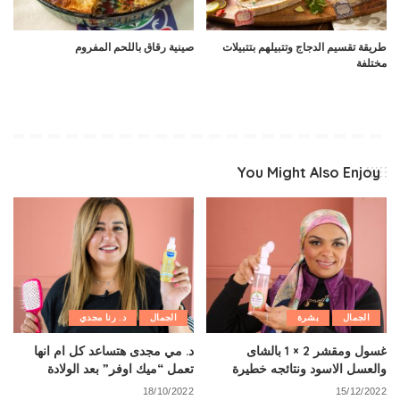
طريقة تقسيم الدجاج وتتبيلهم بتتبيلات
صينية رقاق باللحم المفروم
مختلفة
You Might Also Enjoy
الجمال
بشرة
الجمال
د. رنا مجدي
غسول ومقشر 2 × 1 بالشاى
د. مي مجدى هتساعد كل ام انها
والعسل الاسود ونتائجه خطيرة
تعمل “ميك اوفر” بعد الولادة
18/10/2022
15/12/2022