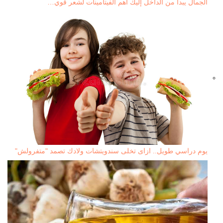
الجمال يبدأ من الداخل إليك أهم الفيتامينات لشعر قوي…
يوم دراسي طويل.. ازاى تخلى سندويتشات ولادك تصمد "متفرولش"