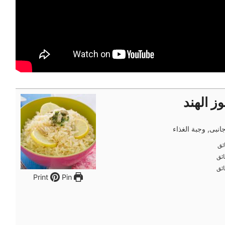
ز الهند
نبى, وجبة الغذاء
ئق
ئق
ئق
ئق
ئق
ئق
Pin
Print