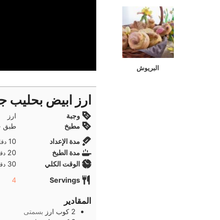
البريوش
ارز ابيض بحليب جو
وجبة
ارز
مطبخ
طبق جا
دقا
مدة الإعداد
10
دقا
دقا
مدة الطبخ
20
دقا
دقا
الوقت الكلي
30
دقا
4
Servings
المقادير
2
كوب
ارز
بسمتى