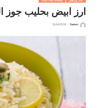
آمال إبراهيم
وصفات ست البيت
ارز ابيض بحليب جوز ال
15/04/2018
Samer
Posted
by