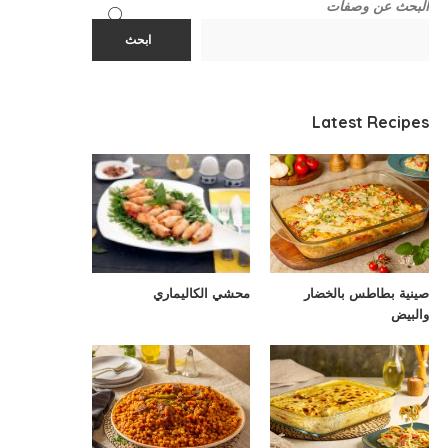
البحث عن وصفات
ابحث
Latest Recipes
صينية بطاطس بالخضار
محشي الكاليماري
والبيض