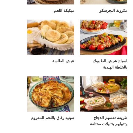
مكرونة النجرسكو
مبكبكة اللحم
اسياخ شيش الطاووك
عيش الطاسة
بالخلطة الهندية
طريقة تقسيم الدجاج
صينية رقاق باللحم المفروم
وتتبيلهم بتتبيلات مختلفة