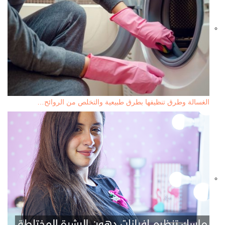
الغسالة وطرق تنظيفها بطرق طبيعية والتخلص من الروائح…