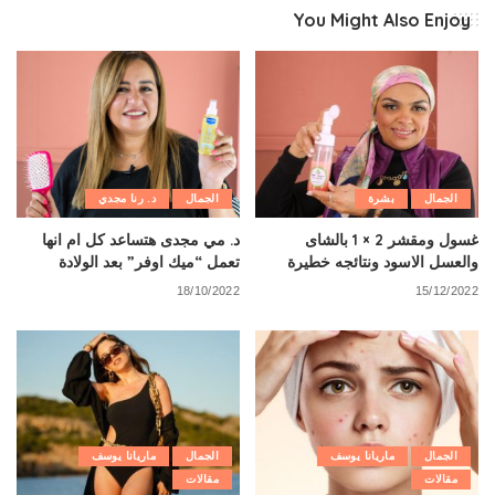
You Might Also Enjoy
الجمال
بشرة
الجمال
د. رنا مجدي
غسول ومقشر 2 × 1 بالشاى
د. مي مجدى هتساعد كل ام انها
والعسل الاسود ونتائجه خطيرة
تعمل “ميك اوفر” بعد الولادة
18/10/2022
15/12/2022
الجمال
ماريانا يوسف
الجمال
ماريانا يوسف
مقالات
مقالات