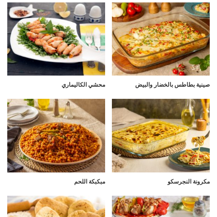
صينية بطاطس بالخضار والبيض
محشي الكاليماري
مكرونة النجرسكو
مبكبكة اللحم