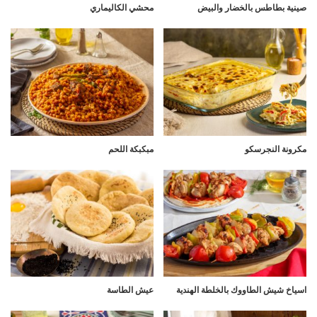
صينية بطاطس بالخضار والبيض
محشي الكاليماري
مكرونة النجرسكو
مبكبكة اللحم
اسياخ شيش الطاووك بالخلطة الهندية
عيش الطاسة