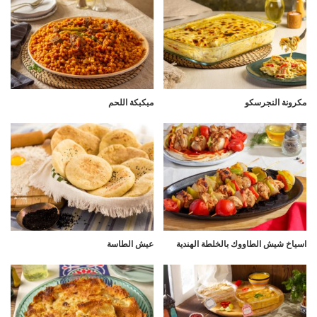
مكرونة النجرسكو
مبكبكة اللحم
اسياخ شيش الطاووك بالخلطة الهندية
عيش الطاسة