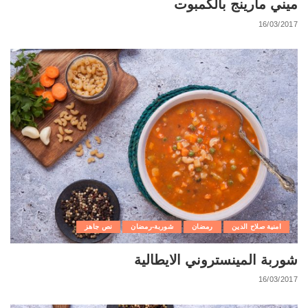
ميني مارينج بالكمبوت
16/03/2017
امنية صلاح الدين
رمضان
شوربة-رمضان
نص جاهز
شوربة المينستروني الايطالية
16/03/2017