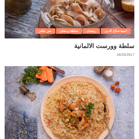
امنية صلاح الدين
رمضان
سلطة-رمضان
نص جاهز
سلطة وورست الالمانية
16/03/2017