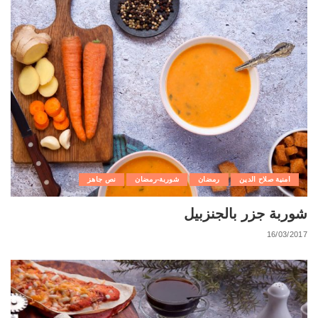
امنية صلاح الدين
رمضان
شوربة-رمضان
نص جاهز
شوربة جزر بالجنزبيل
16/03/2017