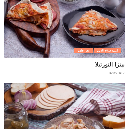
امنية صلاح الدين
نص جاهز
بيتزا التورتيلا
16/03/2017