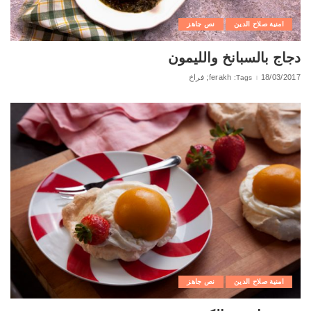
امنية صلاح الدين
نص جاهز
دجاج بالسبانخ والليمون
18/03/2017
ferakh; فراخ
Tags:
امنية صلاح الدين
نص جاهز