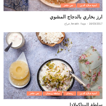
امنية صلاح الدين
نص جاهز
ارز بخاري بالدجاج المشوي
16/03/2017
ferakh; فراخ
Tags:
امنية صلاح الدين
رمضان
سلطة-رمضان
نص جاهز
سلطة البيناكولادا‬‎