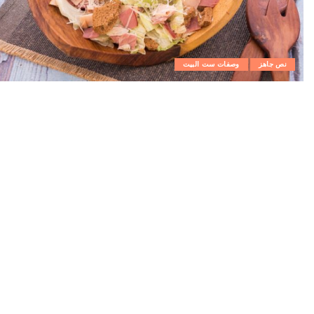
نص جاهز
وصفات ست البيت