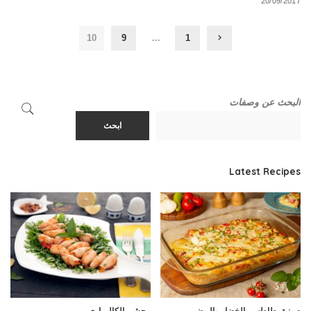
20/09/2017
10
9
…
1
البحث عن وصفات
ابحث
Latest Recipes
صينية بطاطس بالخضار والبيض
محشي الكاليماري