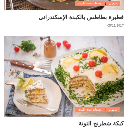
نرمين
وصفات ست البيت
فطيرة بطاطس بالكبدة الإسكندرانى
05/11/2017
نرمين
وصفات ست البيت
كيكة شطرنج التونة