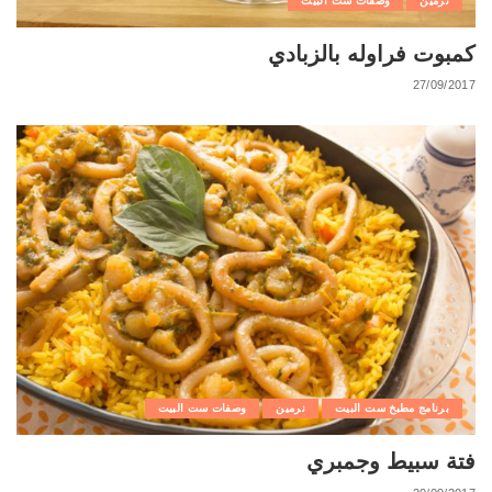
نرمين
وصفات ست البيت
كمبوت فراوله بالزبادي
27/09/2017
برنامج مطبخ ست البيت
نرمين
وصفات ست البيت
فتة سبيط وجمبري