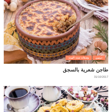
نرمين
وصفات ست البيت
طاجن شعرية بالسجق
31/10/2017