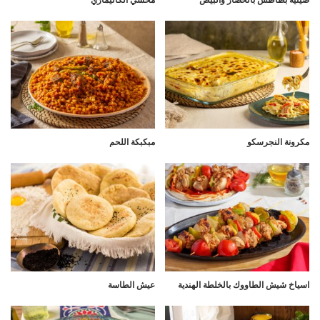
مكرونة النجرسكو
مبكبكة اللحم
اسياخ شيش الطاووك بالخلطة الهندية
عيش الطاسة