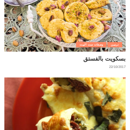
نرمين
وصفات ست البيت
بسكويت بالفستق
22/10/2017