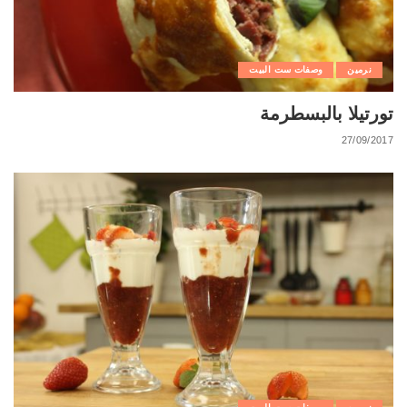
نرمين
وصفات ست البيت
تورتيلا بالبسطرمة
27/09/2017