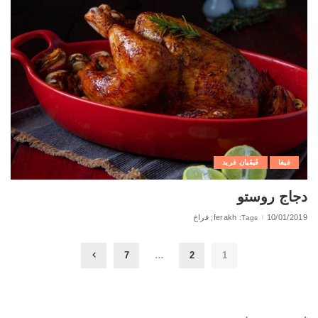
فيفا
ڨيڨيان فريد
دجاج روستو
10/01/2019
ferakh; فراخ
Tags:
7
…
2
1