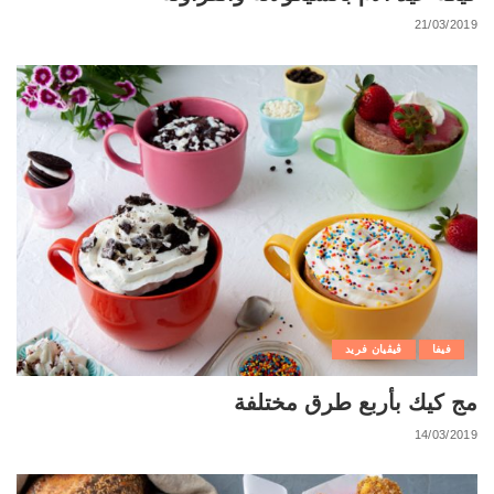
21/03/2019
فيفا
ڨيڨيان فريد
مج كيك بأربع طرق مختلفة
14/03/2019