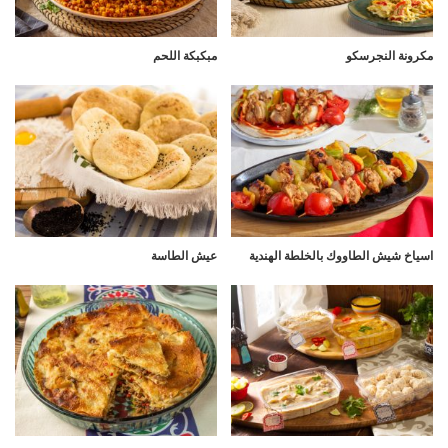
مكرونة النجرسكو
مبكبكة اللحم
اسياخ شيش الطاووك بالخلطة الهندية
عيش الطاسة