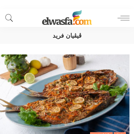
ڨيڨيان فريد