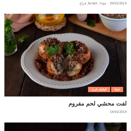
20/01/2019
ferakh; فراخ
Tags:
فيفا
ڨيڨيان فريد
لفت محشي لحم مفروم
14/01/2019