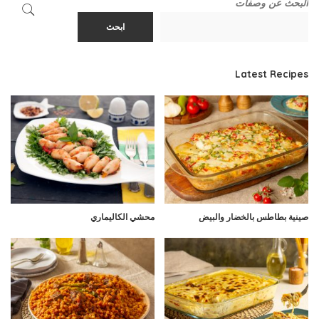
البحث عن وصفات
ابحث
Latest Recipes
صينية بطاطس بالخضار والبيض
محشي الكاليماري