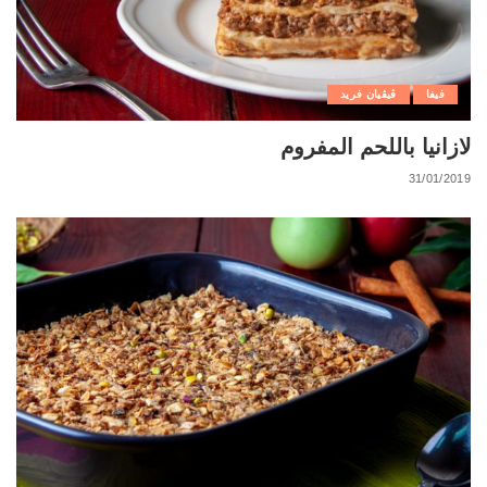
فيفا
ڨيڨيان فريد
لازانيا باللحم المفروم
31/01/2019