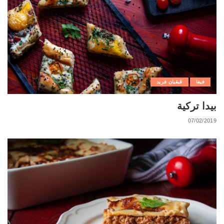
فيفا
ڨيڨيان فريد
بيدا تركية
07/02/2019