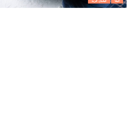
فيفا
ڨيڨيان فريد