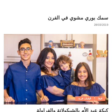
سمك بوري مشوي في الفرن
28/03/2019
فيفا
ڨيڨيان فريد
كيكة عيد الأم بالشيكولاتة والفراولة