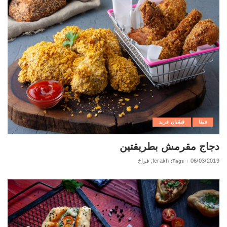
فيفا
ڨيڨيان فريد
دجاج مقرمش بطريقتين
06/03/2019
ferakh; فراخ
Tags: