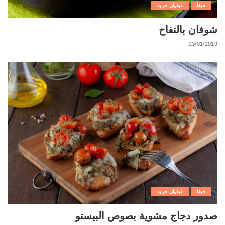
فيفا
ڨيڨيان فريد
شوفان بالتفاح
23/01/2019
فيفا
ڨيڨيان فريد
صدور دجاج مشوية بصوص البيستو