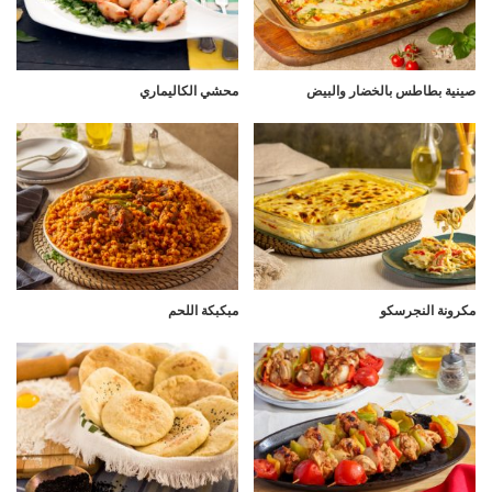
صينية بطاطس بالخضار والبيض
محشي الكاليماري
مكرونة النجرسكو
مبكبكة اللحم