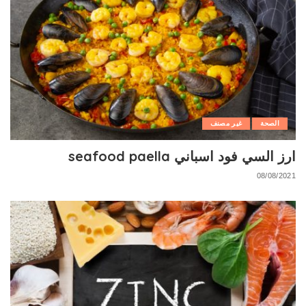
الصحة
غير مصنف
ارز السي فود اسباني seafood paella
08/08/2021