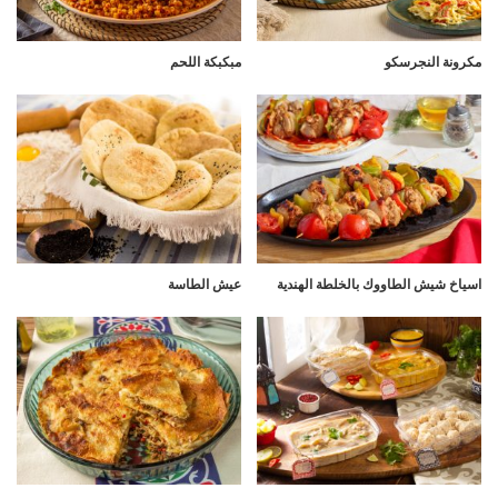
مكرونة النجرسكو
مبكبكة اللحم
اسياخ شيش الطاووك بالخلطة الهندية
عيش الطاسة