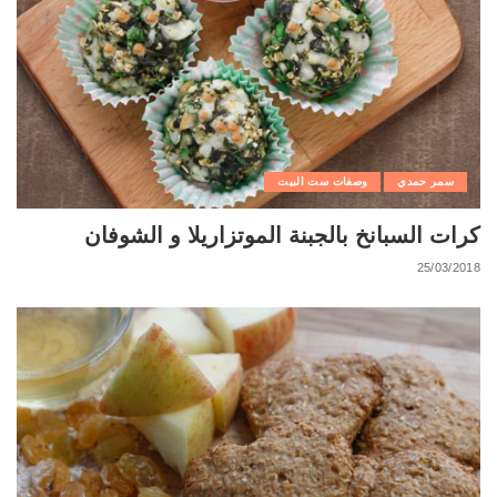
سمر حمدي
وصفات ست البيت
كرات السبانخ بالجبنة الموتزاريلا و الشوفان
25/03/2018