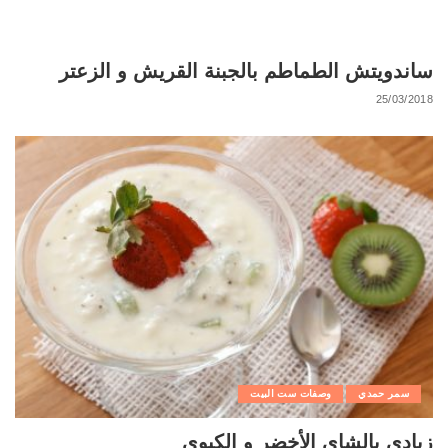
ساندويتش الطماطم بالجبنة القريش و الزعتر
25/03/2018
سمر حمدي
وصفات ست البيت
زبادي بالشاي الأخضر و الكيوي