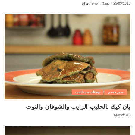
25/03/2018
ferakh; فراخ
Tags:
سمر حمدي
وصفات ست البيت
بان كيك بالحليب الرايب والشوفان والتوت
14/03/2018