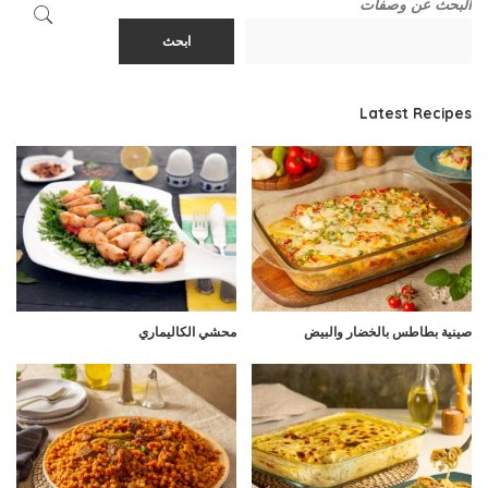
البحث عن وصفات
ابحث
Latest Recipes
صينية بطاطس بالخضار والبيض
محشي الكاليماري