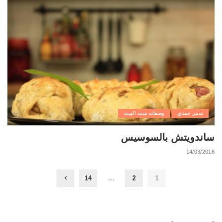
سمر حمدي
وصفات ست البيت
ساندويتش بالسوسيس
14/03/2018
14
…
2
1