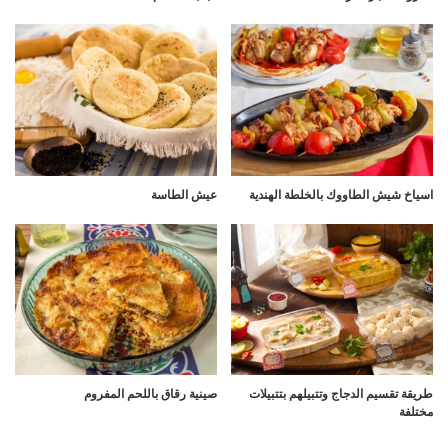
اسياخ شيش الطاووك بالخلطة الهندية
عيش الطاسة
طريقة تقسيم الدجاج وتتبيلهم بتتبيلات
صينية رقاق باللحم المفروم
مختلفة