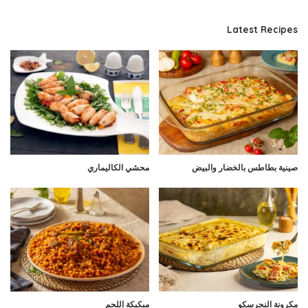
Latest Recipes
صينية بطاطس بالخضار والبيض
محشي الكاليماري
مكرونة النجرسكو
مبكبكة اللحم