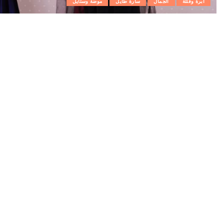
ابرة وفتلة
الجمال
سارة طايل
موضة وستايل