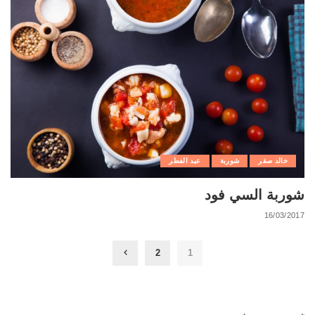
خالد صقر
شوربة
عيد الفطر
شوربة السي فود
16/03/2017
2
1