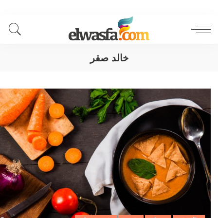
خالد صقر