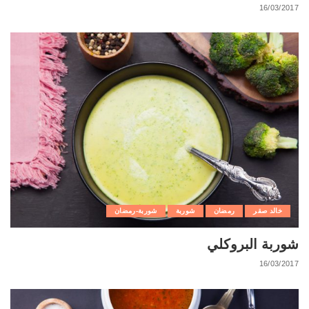
16/03/2017
خالد صقر
رمضان
شوربة
شوربة-رمضان
شوربة البروكلي
16/03/2017