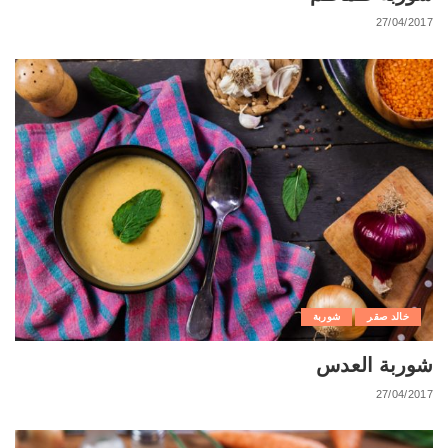
27/04/2017
خالد صقر
شوربة
شوربة العدس
27/04/2017