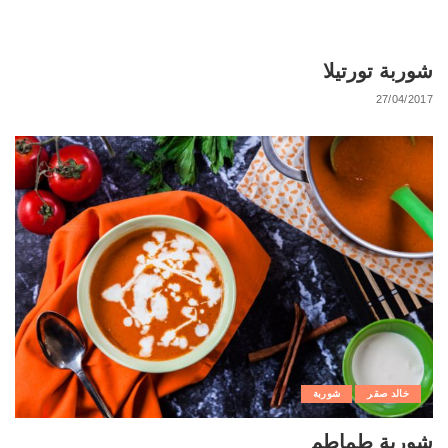
شوربة تورتيلا
27/04/2017
خالد صقر
شوربة
شوربة طماطم