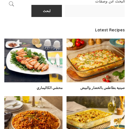
البحث عن وصفات
ابحث
Latest Recipes
صينية بطاطس بالخضار والبيض
محشي الكاليماري