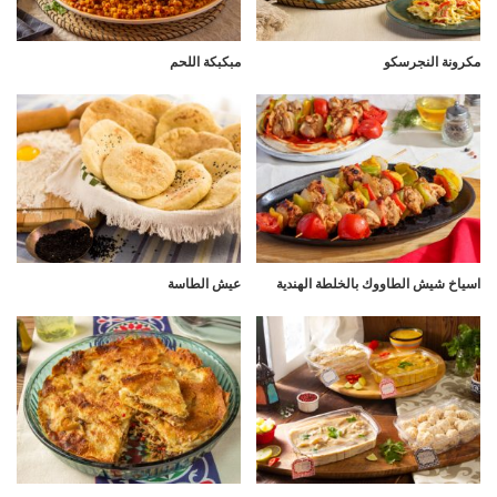
مكرونة النجرسكو
مبكبكة اللحم
اسياخ شيش الطاووك بالخلطة الهندية
عيش الطاسة