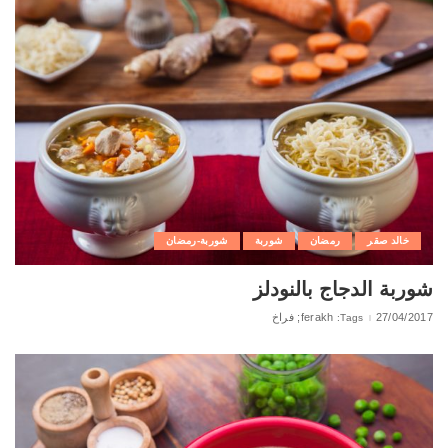
خالد صقر
رمضان
شوربة
شوربة-رمضان
شوربة الدجاج بالنودلز
27/04/2017
ferakh; فراخ
Tags: