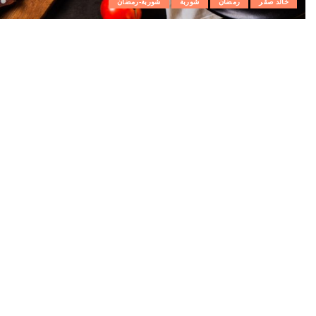
خالد صقر
رمضان
شوربة
شوربة-رمضان