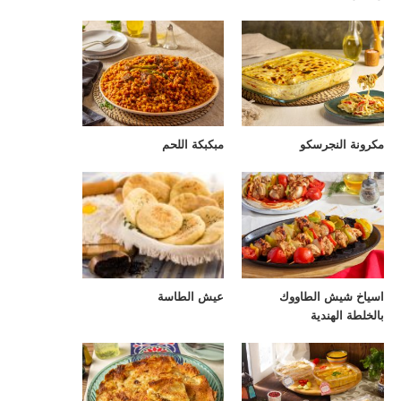
مكرونة النجرسكو
مبكبكة اللحم
اسياخ شيش الطاووك
عيش الطاسة
بالخلطة الهندية