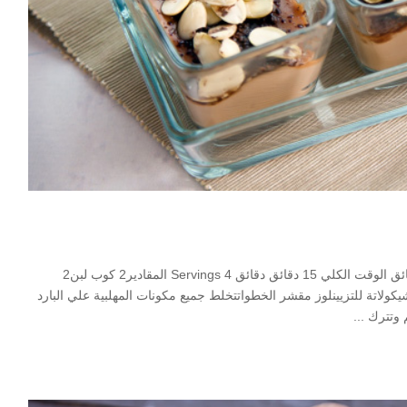
Print Pin مهلبية النوتيلا مطبخ حلويات مدة الإعداد 15 دقائق دقائق الوقت الكلي 15 دقائق دقائق Servings 4 المقادير2 كوب لبن2
 ملعقة كبيرة نوتيلافانيلياشيكولاتة للتزيينلوز مقشر الخطواتتخلط جميع مكونات المهلبية علي البارد
م وتترك
...