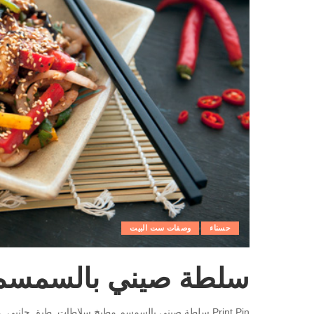
حسناء
وصفات ست البيت
سلطة صيني بالسمسم