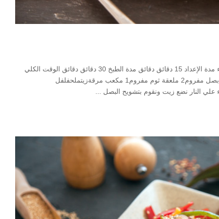
Print Pin ارز بالبهارات وجبة ارز مطبخ طبق جانبى, وجبة الغذاء مدة الإعداد 15 دقائق دقائق مدة الطبخ 30 دقائق دقائق الوقت الكلي
45 دقائق دقائق Servings 4 المقادير2 كوب ارز مغسول1 حبة بصل مفروم2 ملعقة ثوم مفروم1 مكعب مرقةزيتملحفلفل
 علي النار نضع زيت ونقوم بتشويح البصل
...