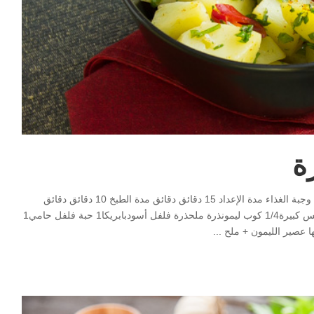
ة
Print Pin سلطة البطاطس الحارة مطبخ سلاطات, طبق جانبى, وجبة الغذاء مدة الإعداد 15 دقائق دقائق مدة الطبخ 10 دقائق دقائق
الوقت الكلي 25 دقائق دقائق Servings 2 المقادير2 حبة بطاطس كبيرة1/4 كوب ليمونذرة ملحذرة فلفل أسودبابريكا1 حبة فلفل حامي1
 عصير الليمون + ملح
...