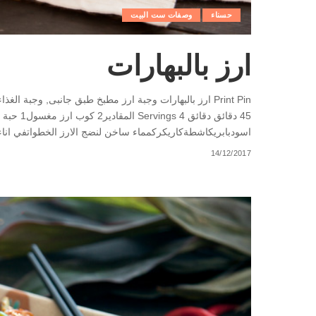
حسناء
وصفات ست البيت
ارز بالبهارات
اسودبابريكاشطةكاريكركمماء ساخن لنضج الارز الخطواتفي اناء
14/12/2017