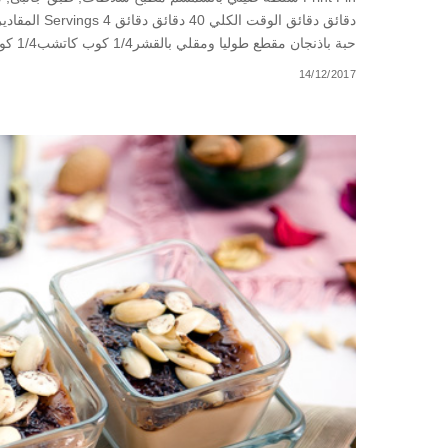
حبة باذنجان مقطع طوليا ومقلي بالقشر1/4 كوب كاتشب1/4 كوب دبس رمان1/4 كوب ليمون معصور1 ملعقة
14/12/2017