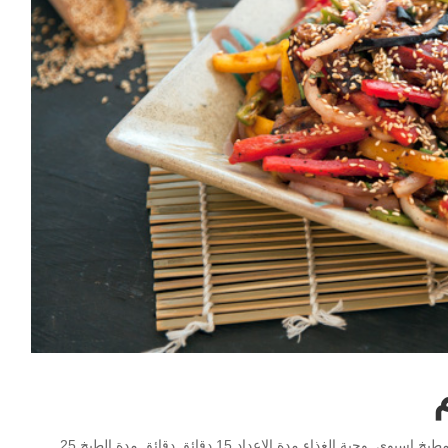
Print Pin سلطة صيني بالسمسم مطبخ سلاطات, طبق جانبى, مطبخ اسيوي, وجبة الغذاء مدة الإعداد 15 دقائق دقائق مدة الطبخ 25