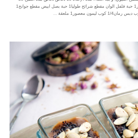
دقائق دقائق الوقت الكلي 40 دقائق دقائق Servings 4 المقادير1 حبة فلفل الوان مقطع شرائح طوليا1 حبة بصل ابيض مقطع جوانح1
...