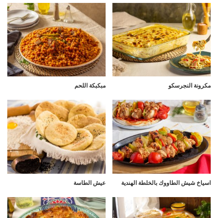
مكرونة النجرسكو
مبكبكة اللحم
اسياخ شيش الطاووك بالخلطة الهندية
عيش الطاسة