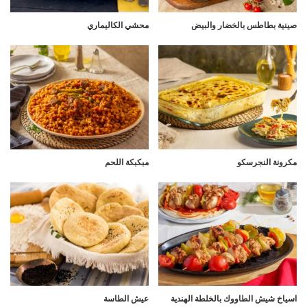
صينية بطاطس بالخضار والبيض
محشي الكاليماري
مكرونة النجرسكو
مبكبكة اللحم
اسياخ شيش الطاووك بالخلطة الهندية
عيش الطاسة