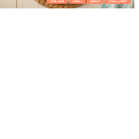
افطار-رمضان
المطبخ
رمضان
شيف هدى