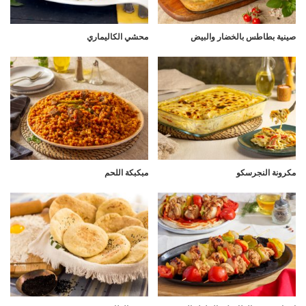
صينية بطاطس بالخضار والبيض
محشي الكاليماري
مكرونة النجرسكو
مبكبكة اللحم