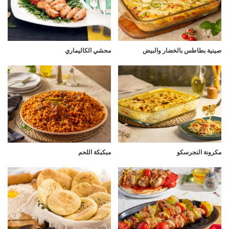
صينية بطاطس بالخضار والبيض
محشي الكاليماري
مكرونة النجرسكو
مبكبكة اللحم