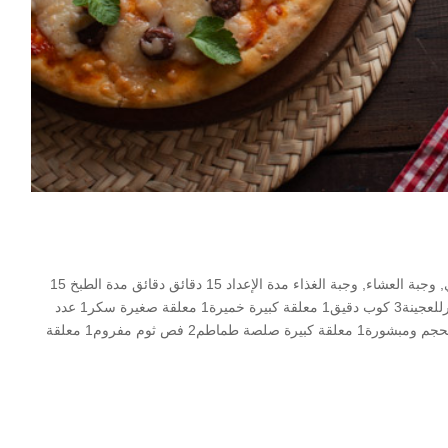
Print Pin بيتزا بالسجق مطبخ طبق رئيسي, لحوم, مطبخ إيطالي, وجبة العشاء, وجبة الغذاء مدة الإعداد 15 دقائق دقائق مدة الطبخ 15
دقائق دقائق الوقت الكلي 30 دقائق دقائق Servings 4 المقاديرللعجينة3 كوب دقيق1 معلقة كبيرة خميرة1 معلقة صغيرة سكر1 عدد
بيض1 كوب ماء دافئ1 معلقة كبيرة زيتللصلصةطماطم كبيرة الحجم ومبشورة1 معلقة كبيرة صلصة طماطم2 فص ثوم مفروم1 معلقة