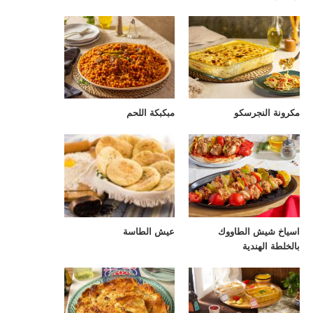
مكرونة النجرسكو
مبكبكة اللحم
اسياخ شيش الطاووك
عيش الطاسة
بالخلطة الهندية