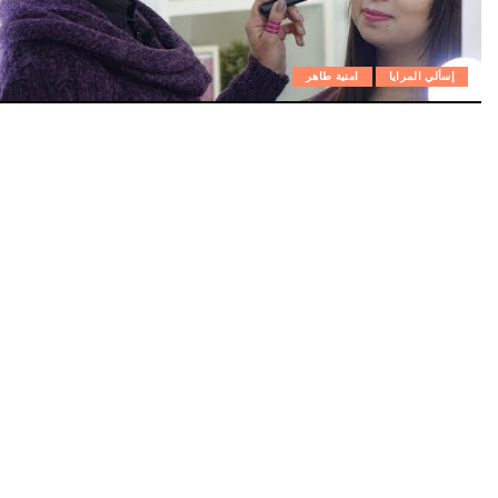
إسألي المرايا
امنية طاهر