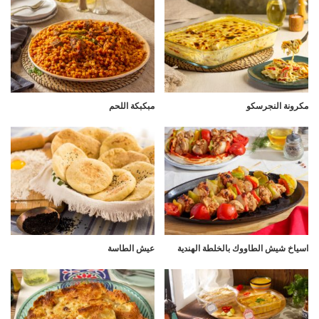
مكرونة النجرسكو
مبكبكة اللحم
اسياخ شيش الطاووك بالخلطة الهندية
عيش الطاسة