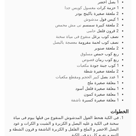
1
بصل
اخضر
1
حزمة
كرات
مغسول كويس جدا
2
ملعقة صغيرة
باكينج بودر
1
كيس
فول
مدشوش
2
ملعقة كبيرة
سمسم
نى مش محمص
2
قرون
فلفل
حامى
نصف
كوب
برغل
منقوع فى مياة سخنة
نصف
كوب
لحمة مفرومة
معصجة بالبصل
2
ملعقة
صنوبر
ربع
كوب
حمص
مسلوق
ربع
كوب
رمان
فصوص
1
كوب
جبنة جودة
مكعبات
2
ملعقة صغيرة
شطة
1
عدد
بصل
كبير الحجم ومقطع مكعبات
1
معلقة صغيرة
ملح
1
معلقة صغيرة
فلفل أسود
1
معلقة صغيرة
كمون
1
معلقة صغيرة
كسبرة
ناشفة
الخطوات
فى الكبة هنحط الفول المدشوش المنقوع من قبلها بيوم فى مياة
سخنة فى الكبة و عليه البصل و الكزبرة و الشبت و الكرات و عود
البصل الاخضر و الملح و الفلفل و الكزبرة الناشفة و قرون الشطة و
التوم و نفرم كل ده فى الكبة