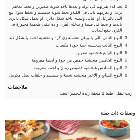
بعد كده هنزلهم فى بولة و بعدها ناخد شوية صغيرين و نحط معاهم
برغل و نفرمهم تانى فى الكبةو نحط شوية سمسم و نخلط سواء مع
اللى بالبرغل او التانى ونبتدى ناخد شكل دائرى او نعمل شكل دائرى
بايدينا و نحط فى صنية و ندخله الفرن و ده يبقى طعمية مخبوزة فى
الفرن تنفع للدايت.
النوع التانى اللى بالبرغل هنعملة زى كرة و نحشيه لحمة بالشكل ده.
النوع التالت هنحشيه جبنة جودة مكعبات.
النوع الرابع هنحشيه صنوبر.
النوع الخامس هنحشية حمص من جوة و لحمة مفرومة.
النوع السادس هنحشيه فصوص رمان و لحمة مفرومة
النوع السابع و الاخير هنحشيه شطة و سمسم و حلقات بصل مكرمل
ملاحظات
زيت للقلى طبعا
2 ملعقة زبدة لتحمير البصل
وصفات ذات صلة