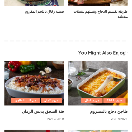
طريقة تقسيم الدجاج وتتبيلهم بتتبيلات
صينية رقاق باللحم المفروم
مختلفة
You Might Also Enjoy
صيف 2021
مريم كمال
مريم كمال
من قلب الطاجن
طاجن دجاج بالمشروم
فتة السجق بدبس الرمان
24/12/2018
28/07/2021