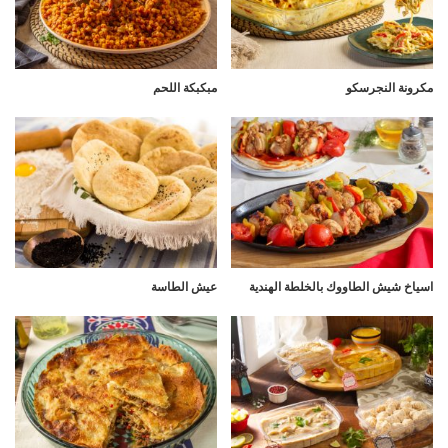
مكرونة النجرسكو
مبكبكة اللحم
اسياخ شيش الطاووك بالخلطة الهندية
عيش الطاسة