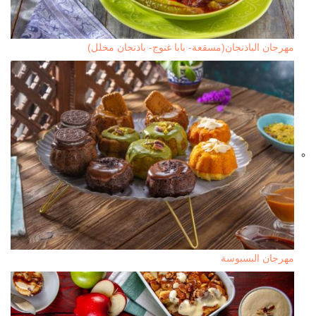
مهرجان الباذنجان(مسقعة- بابا غنوج- باذنجان مخلل)
مهرجان البسبوسة