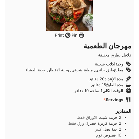
Pin
Print
مهرجان الطعمية
فلافل بطرق مختلفة
وجبة
اكلات شعبية
مطبخ
طبق جانبى, مطبخ شرقى, وجبة الافطار, وجبة العشاء
دقائق
مدة الإعداد
20
دقائق
دقائق
مدة الطبخ
15
دقائق
ساعة
دقائق
الوقت الكلي
1
ساعة
10
دقائق
5
Servings
المقادير
2
حزمة
شبت
الاوراق فقط
2
حزمة
كزبرة خضراء
ورق فقط
2
حبة
بصل
كبير
10
فصوص
ثوم