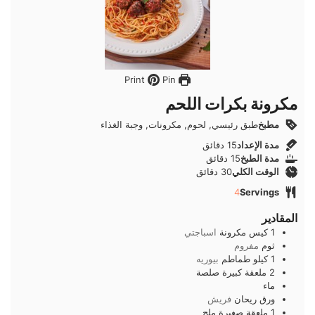
Pin
Print
مكرونة بكرات اللحم
مطبخ
طبق رئيسي, لحوم, مكرونات, وجبة الغذاء
دقائق
مدة الإعداد
15
دقائق
دقائق
مدة الطبخ
15
دقائق
دقائق
الوقت الكلي
30
دقائق
4
Servings
المقادير
1
كيس
مكرونة
اسباجتي
ثوم
مفروم
1
كيلو
طماطم
بيوريه
2
ملعقة كبيرة
صلصة
ماء
ورق
ريحان
فريش
1
ملعقة صغيرة
ملح