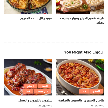
طريقة تقسيم الدجاج وتتبيلهم بتتبيلات
صينية رقاق باللحم المفروم
مختلفة
You Might Also Enjoy
الصيف
المطبخ
المطبخ
فيفا
غير مصنف
فيفا
طاجن الجمبري والسبيط بالصلصة
سلمون بالليمون والعسل
01/09/2024
02/10/2024