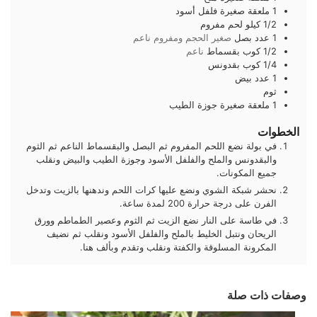
1
ملعقة صغيرة
فلفل أسود
1/2
كيلو
لحم مفروم
1
عدد
بصل
صغير الحجم ومفروم ناعم
1/2
كوب
بقسماط
ناعم
1/4
كوب
بقدونس
1
عدد
بيض
ثوم
1
ملعقة صغيرة
جوزة الطيب
الخطوات
في بولة نضع اللحم المفروم ثم البصل والبقسماط الناعم ثم الثوم
والبقدونس والملح والفلفل الأسود وجوزة الطيب والبيض ونقلب
جميع المكونات.
نحشر شبكة الشوي ونضع عليها كرات اللحم وندهنها بالزيت وتدخل
الفرن على درجة حرارة 200 لمدة ساعة.
في طاسة على النار نضع الزيت ثم الثوم وعصير الطماطم وورق
الريحان ونتبل الخليط بالملح والفلفل الأسود ونقلب ثم نضيف
المكرونة المسلوقة والكفتة ونقلب وتقدم وبألف هنا.
وصفات ذات صلة