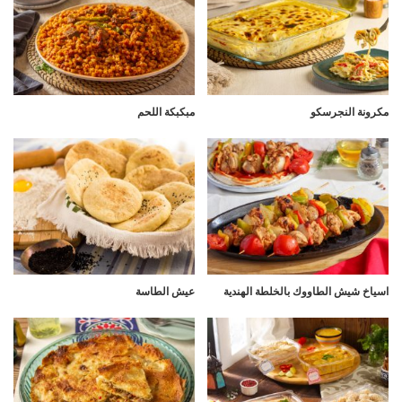
مكرونة النجرسكو
مبكبكة اللحم
اسياخ شيش الطاووك بالخلطة الهندية
عيش الطاسة