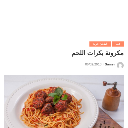
فيفا
ڨيڨيان فريد
مكرونة بكرات اللحم
06/02/2018
Samer
Posted
by