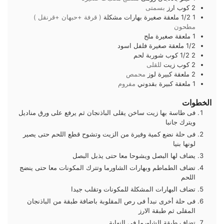
2
كوب
ارز
بسمتى
1 1/2
ملعقة صغيرة
بهارات مشكلة
( قرفة +حبهان +قرنقل )
مطحون
1
ملعقة صغيرة
ملح
1/2
ملعقة صغيرة
فلفل اسود
2 1/2
كوب
شوربة لحم
2
كوب
زيت
للقلى
2
ملعقة كبيرة
لوز
محمص
1
ملعقة كبيرة
بقدوني
مفروم
الخطوات
فى طاسة بها زيت ساخن يقلى الباذنجان ثم يرفع على ورق مناديل
ويترك جانبا
فى حلة نضع كمية وفيرة من الزيت وتشوح قطع اللحم حتى يصير
لونها بنيا
يضاف لها البصل ويشوحا معا حتى يذبل البصل
تضاف الطماطم وبهارات الشاورما وتترك المكونات معا حتى ينضج
اللحم
تضاف البهارات المشكلة للمكونات وتقلب جيدا
فى حلة أخرى نبدأ فى رص المقلوبة باضافة طبقة من الباذنجان
المقلى ثم طبقة الارز
تضاف طبقة الشاورما فى النهاية