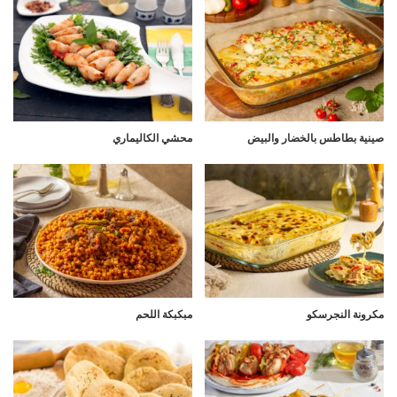
صينية بطاطس بالخضار والبيض
محشي الكاليماري
مكرونة النجرسكو
مبكبكة اللحم