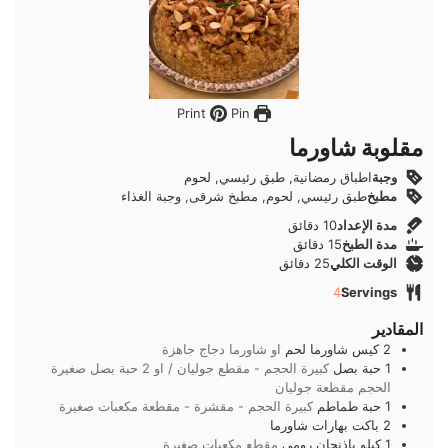
Pin
Print
مقلوبة شاورما
وجبة
اطباق رمضانية, طبق رئيسي, لحوم
مطبخ
طبق رئيسي, لحوم, مطبخ شرقى, وجبة الغذاء
دقائق
مدة الإعداد
10
دقائق
دقائق
مدة الطبخ
15
دقائق
دقائق
الوقت الكلي
25
دقائق
4
Servings
المقادير
2
كيس
شاورما لحم
او شاورما دجاج جاهزة
1
حبة
بصل
كبيرة الحجم - مقطع جوليان / او 2 حبة بصل صغيرة
الحجم مقطعة جوليان
1
حبة
طماطم
كبيرة الحجم - مقشرة - مقطعة مكعبات صغيرة
2
باكت
بهارات شاورما
1
كيلو
باذنجان رومى
مقطع مكعبات صغيرة