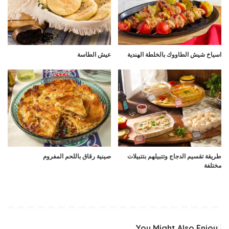
اسياخ شيش الطاووك بالخلطة الهندية
عيش الطاسة
طريقة تقسيم الدجاج وتتبيلهم بتتبيلات
صينية رقاق باللحم المفروم
مختلفة
You Might Also Enjoy