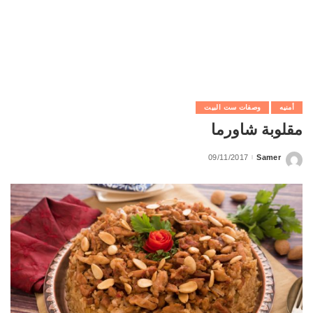
أمنيه
وصفات ست البيت
مقلوبة شاورما
09/11/2017
Samer
Posted
by