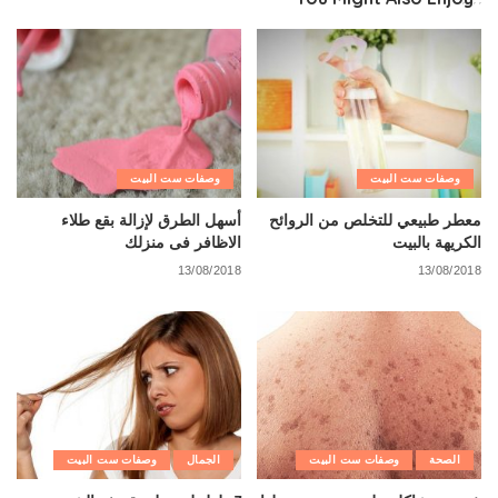
وصفات ست البيت
وصفات ست البيت
معطر طبيعي للتخلص من الروائح
أسهل الطرق لإزالة بقع طلاء
الكريهة بالبيت
الاظافر فى منزلك
13/08/2018
13/08/2018
الصحة
وصفات ست البيت
الجمال
وصفات ست البيت