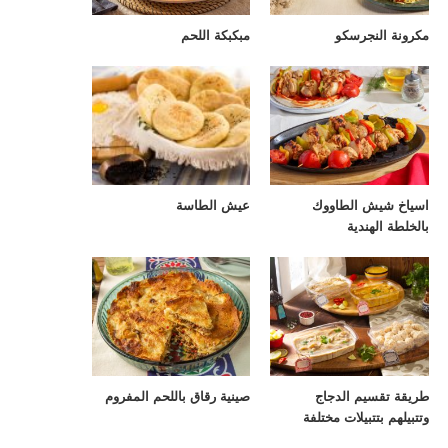
مكرونة النجرسكو
مبكبكة اللحم
اسياخ شيش الطاووك
عيش الطاسة
بالخلطة الهندية
طريقة تقسيم الدجاج
صينية رقاق باللحم المفروم
وتتبيلهم بتتبيلات مختلفة