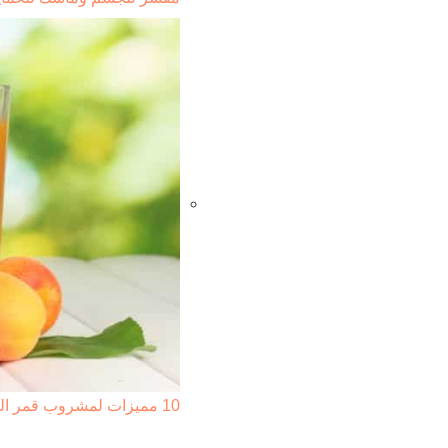
10 مميزات لمشروب قمر الدين للجسم والبشرة ... ستجعلك…