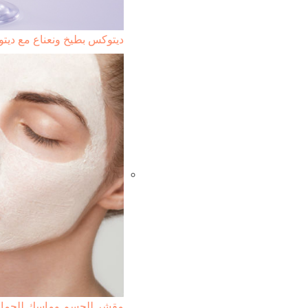
ديتوكس بطيخ ونعناع مع ديت
مقشر للجسم وماسك للحماية