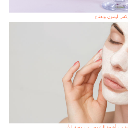
وكس ليمون ونعناع
 من أشعة الشمس من دقيق الأرز