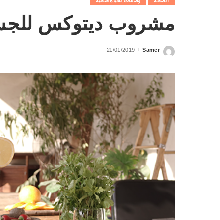
الصحة
وصفات لحياة صحية
مشروب ديتوكس للج
21/01/2019
Samer
Posted
by