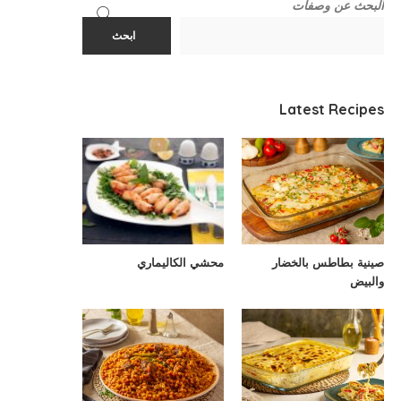
البحث عن وصفات
ابحث
Latest Recipes
صينية بطاطس بالخضار
محشي الكاليماري
والبيض