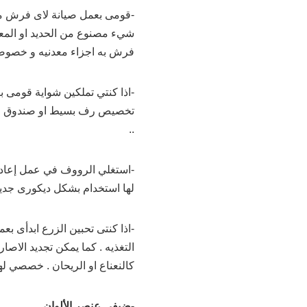
-قومى بعمل صيانة لاى فرش متا
شيء مصنوع من الحديد او المعد
فرش به اجزاء معدنيه و خصوصا 
-اذا كنتي تملكين شواية قومى ب
تخصيص رف بسيط او صندوق لمش
..
-استغلي الرووف في عمل إعادة 
لها استخدام بشكل ديكورى جدي
-اذا كنتى تحبين الزرع ابدأى
التغذيه . كما يمكن تجديد الاصا
كالنعناع او الريحان . خصصي ل
-ضيفي عنصر الألوان