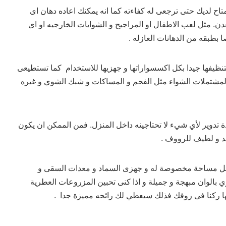
ح لديك حتى ترجعى له كفاءته كما انه يمكنك اعاده دهان اى
ن. مثل لعب الاطفال او المراجيح و الشوايات الخارجيه او اى
بطبقه من الدهانات العازله .
تنظيفها جيدا بكل اكسسواراتها و جهزيها للاستخدام كما تستطيعى
تملات الشواء مثل الفحم و المساكات و شبك الشوي و غيره
تدوير لأي شيء لا تحتاجينه داخل المنزل. فمن الممكن ان يكون
د و لطيف للرووف .
 بعمل مساحة مخصوصة له و جهزى السماد و معدات السقى و
ري بالوان مبهجة و جميلة و اذا كنى تحبين المزروعات العطرية
ها ركنا فى روفك فذلك سيعطي لك رائحه مميزة جدا .