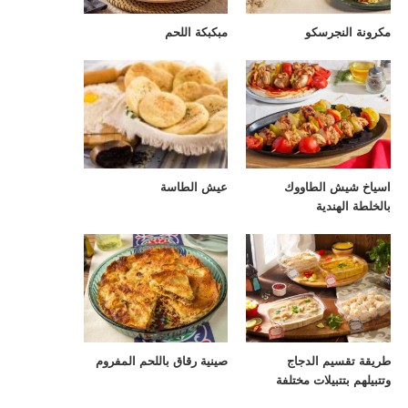
مكرونة النجرسكو
مبكبكة اللحم
اسياخ شيش الطاووك
عيش الطاسة
بالخلطة الهندية
طريقة تقسيم الدجاج
صينية رقاق باللحم المفروم
وتتبيلهم بتتبيلات مختلفة