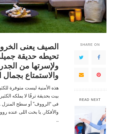
الصيف يعنى الخروج
SHARE ON
تحيطه حديقة جميلة
ولإسرتها من الجدر
والاستمتاع بجمال ال
هذه الأمنية ليست متوفرة للك
بيت بحديقة ترفًا لا يملكه الكث
READ NEXT
فى “الرووف” أو سطح المنزل .
والأفكار. يا بخت اللى عنده رو
..