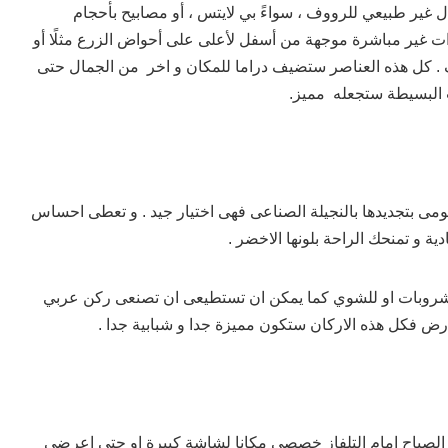
 غير طبيعي للرووف ، سواءً بي لايتس ، أو مصابيح بأحجام
ءات غير مباشرة موجهة من أسفل لأعلى على أحواض الزرع مثلًا أو
 كل هذه العناصر ستضيف دراما للمكان و اخر من الجمال حتى
 البسيطة ستجعله مميز.
ومى بتجديدها بالنجيلة الصناعى فهى اختيار جيد . و تعطى احساس
ية و تمنحك الراحة بلونها الاخضر .
شروبات او للشوي كما يمكن ان تستطيعى ان تصنعى ركن عربي
 فكل هذه الاركان ستكون مميزة جدا و شبابية جدا .
الصباح امام التلفاز خصصي مكانا لشاشة كبيرة او حتى اعرضي