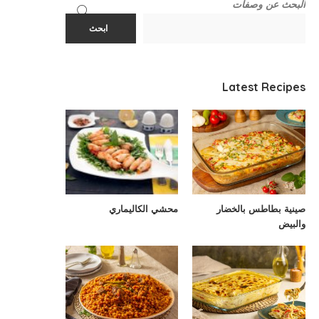
البحث عن وصفات
ابحث
Latest Recipes
صينية بطاطس بالخضار
محشي الكاليماري
والبيض