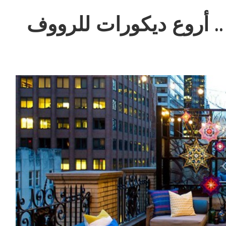
. أروع ديكورات للرووف