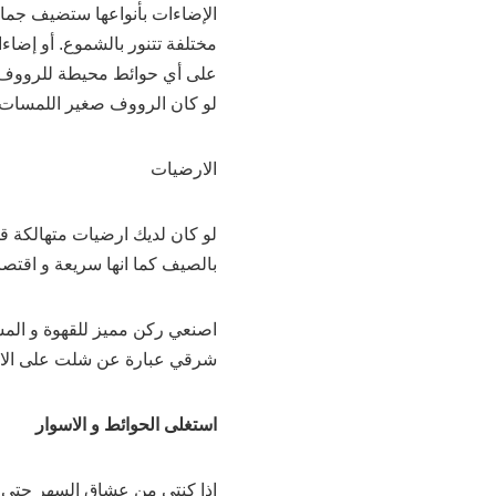
الإضاءات بأنواعها ستضيف جمال
مختلفة تتنور بالشموع. أو إضا
على أي حوائط محيطة للرووف .
لو كان الرووف صغير اللمسات
الارضيات
لو كان لديك ارضيات متهالكة ق
بالصيف كما انها سريعة و اقتصاد
اصنعي ركن مميز للقهوة و الم
شرقي عبارة عن شلت على الارض
استغلى الحوائط و الاسوار
اذا كنتى من عشاق السهر حتى 