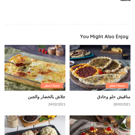
You Might Also Enjoy
حسناء صقر
حسناء صقر
مناقيش حلو وحادق
جلاش بالخضار والجبن
24/02/2021
28/03/2021