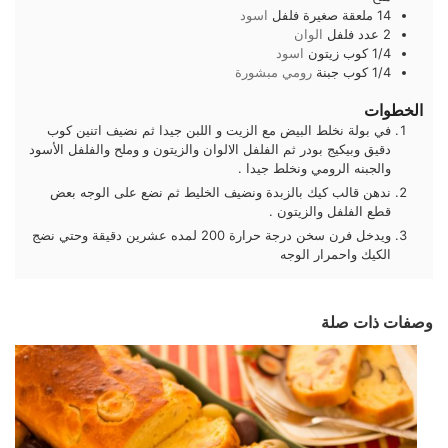
14
ملعقة صغيرة
فلفل
اسود
2
عدد
فلفل
الوان
1/4
كوب
زيتون
اسود
1/4
كوب
جبنة
رومي مبشورة
الخطوات
في بولة نخلط البيض مع الزيت و اللبن جيدا ثم نضيف اتنين كوب
دقيق وبيكيج بودر ثم الفلفل الالوان والزيتون و وملح والفلفل الأسود
والجبنه الرومي ونخلط جيدا .
ندهن قالب كيك بالزبدة ونضيف الخليط ثم نضع على الوجه بعض
قطع الفلفل والزيتون .
ويدخل فرن سخن درجة حرارة 200 لمده عشرين دقيقة وحتي نضج
الكيك واحمرار الوجه
وصفات ذات صلة