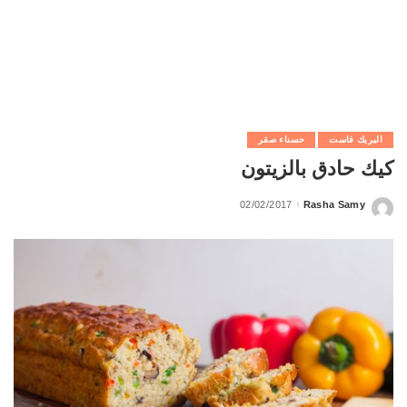
البريك فاست
حسناء صقر
كيك حادق بالزيتون
02/02/2017
Rasha Samy
Posted
by