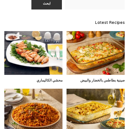
ابحث
Latest Recipes
صينية بطاطس بالخضار والبيض
محشي الكاليماري