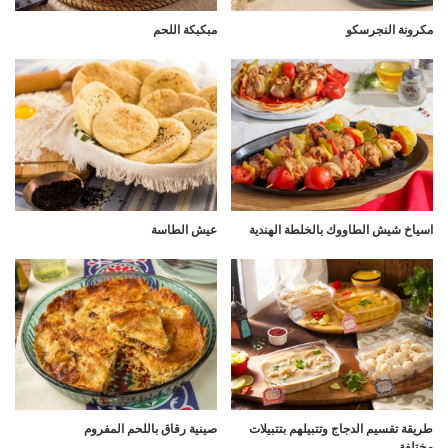
مكرونة النجرسكو
مبكبكة اللحم
اسياخ شيش الطاووك بالخلطة الهندية
عيش الطاسة
طريقة تقسيم الدجاج وتتبيلهم بتتبيلات
صينية رقاق باللحم المفروم
مختلفة