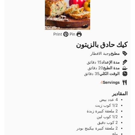
Pin
Print
كيك حادق بالزيتون
مطبخ
وجبة الافطار
دقائق
مدة الإعداد
15
دقائق
دقائق
مدة الطبخ
20
دقائق
دقائق
الوقت الكلي
35
دقائق
4
Servings
المقادير
4
عدد
بيض
1/2
كوب
زيت
2
ملعقة كبيرة
زبدة
1/2
كوب
لبن
2
كوب
دقيق
2
ملعقة كبيرة
بيكينج بودر
ملح