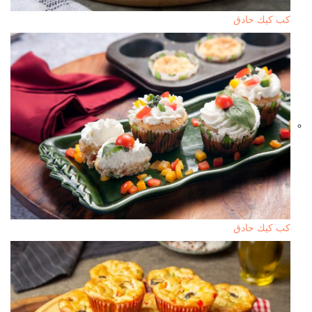
كب كيك حادق
كب كيك حادق