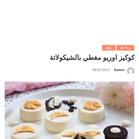
رندا طه
زوّق
كوكيز اوريو مغطي بالشيكولاتة
08/01/2017
Samer
Posted
by