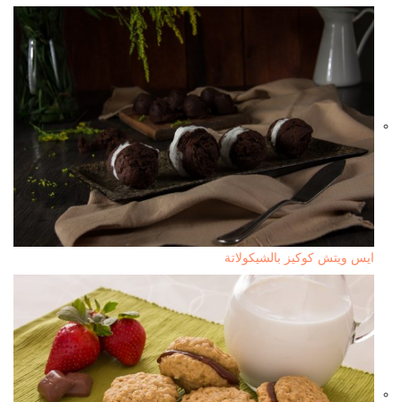
ايس ويتش كوكيز بالشيكولاتة