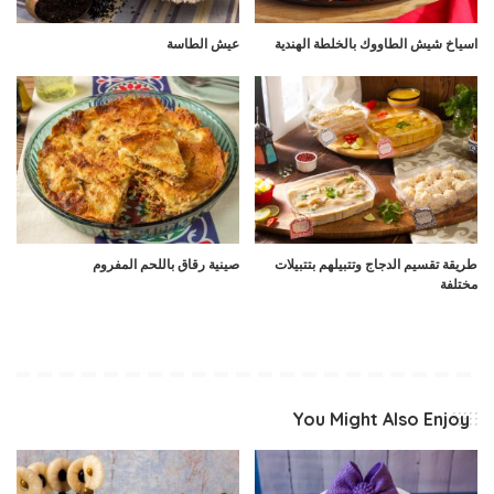
اسياخ شيش الطاووك بالخلطة الهندية
عيش الطاسة
طريقة تقسيم الدجاج وتتبيلهم بتتبيلات
صينية رقاق باللحم المفروم
مختلفة
You Might Also Enjoy