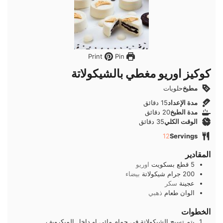
Pin
Print
كوكيز اوريو مغطي بالشيكولاتة
مطبخ
حلويات
دقائق
مدة الإعداد
15
دقائق
دقائق
مدة الطبخ
20
دقائق
دقائق
الوقت الكلي
35
دقائق
12
Servings
المقادير
5
قطع
بسكويت
اوريو
200
جرام
شيكولاتة
بيضاء
عجينة
سكر
الوان طعام
ذهبي
الخطوات
يتم تسيح الشيكولاتة في حمام مائي او داخل الميكرويف