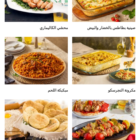
صينية بطاطس بالخضار والبيض
محشي الكاليماري
مكرونة النجرسكو
مبكبكة اللحم