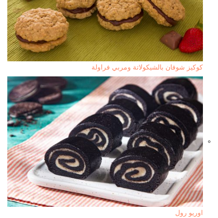
كوكيز شوفان بالشيكولاتة ومربي فراولة
اوريو رول