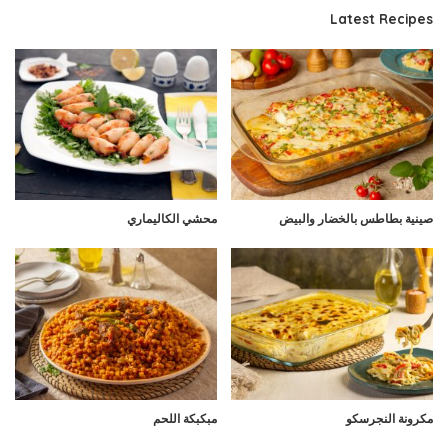
Latest Recipes
صينية بطاطس بالخضار والبيض
محشي الكاليماري
مكرونة النجرسكو
مبكبكة اللحم