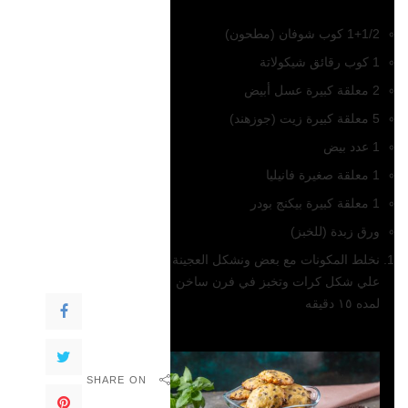
1+1/2 كوب شوفان (مطحون)
1 كوب رقائق شيكولاتة
2 معلقة كبيرة عسل أبيض
5 معلقة كبيرة زيت (جوزهند)
1 عدد بيض
1 معلقة صغيرة فانيليا
1 معلقة كبيرة بيكنج بودر
ورق زبدة (للخبز)
نخلط المكونات مع بعض ونشكل العجينة
علي شكل كرات وتخبز في فرن ساخن
لمده ١٥ دقيقه
وصفات ذات صلة
SHARE ON