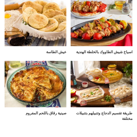
اسياخ شيش الطاووك بالخلطة الهندية
عيش الطاسة
طريقة تقسيم الدجاج وتتبيلهم بتتبيلات
صينية رقاق باللحم المفروم
مختلفة