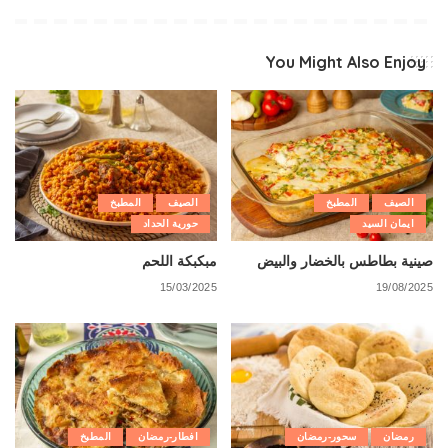
You Might Also Enjoy
الصيف
المطبخ
الصيف
المطبخ
ايمان السيد
حورية الحداد
صينية بطاطس بالخضار والبيض
مبكبكة اللحم
15/03/2025
19/08/2025
رمضان
سحور-رمضان
افطار-رمضان
المطبخ