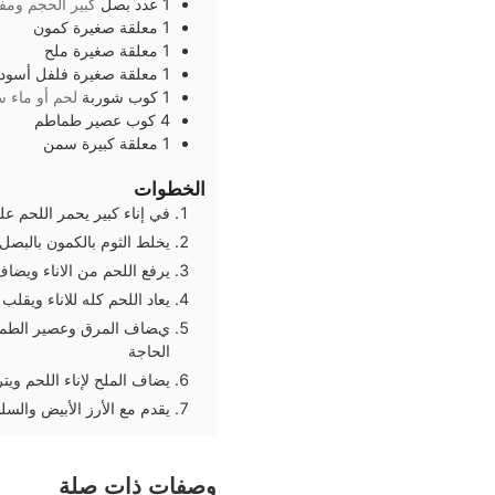
1
عدد
بصل
كبير الحجم ومف
1
معلقة صغيرة
كمون
1
معلقة صغيرة
ملح
1
معلقة صغيرة
فلفل أسود
1
كوب
شوربة
لحم أو ماء 
4
كوب
عصير طماطم
1
معلقة كبيرة
سمن
الخطوات
ﻓﻲ إﻧﺎء ﻛﺒﯿﺮ ﯾﺤﻤﺮ اﻟﻠﺤﻢ 
ﯾﺨﻠﻂ اﻟﺜﻮم ﺑﺎﻟﻜﻤﻮن ﺑﺎﻟﺒﺼﻞ
ﯾﺮﻓﻊ اﻟﻠﺤﻢ ﻣﻦ اﻻﻧﺎء وﯾﻀﺎف
ﯾﻌﺎد اﻟﻠﺤﻢ ﻛﻠﻪ ﻟﻼﻧﺎء وﯾﻘﻠﺐ
يﻀﺎف اﻟﻤﺮق وﻋﺼﯿﺮ اﻟﻄﻤﺎﻃﻢ
اﻟﺤﺎﺟﺔ
ﯾﻀﺎف اﻟﻤﻠﺢ ﻹﻧﺎء اﻟﻠﺤﻢ وﯾﺘ
ﯾﻘﺪم ﻣﻊ اﻷرز اﻷﺑﯿﺾ واﻟﺴﻠ
وصفات ذات صلة