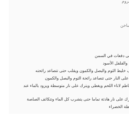
روم
ساخن
ﻋﻠﻰ دﻓﻌﺎت ﻓﻲ اﻟﺴﻤﻦ
 واﻟﻔﻠﻔﻞ اﻷﺳﻮد
 ﺧﻠﯿﻂ اﻟﺜﻮم واﻟﺒﺼﻞ واﻟﻜﻤﻮن وﯾﻘﻠﺐ ﺣﺘﻰ ﺗﺘﺼﺎﻋﺪ راﺋﺤﺘﻪ
 ﻋﻠﻰ اﻟﻨﺎر ﺣﺘﻰ ﺗﺘﺼﺎﻋﺪ راﺋﺤﺔ اﻟﺜﻮم واﻟﺒﺼﻞ واﻟﻜﻤﻮن
 ﻻﻧﺎء اﻟﻠﺤﻢ وﯾﻐﻄﻰ وﯾﺘﺮك ﻋﻠﻰ ﻧﺎر ﻣﺘﻮﺳﻄﺔ وﯾﺰود ﺑﺎﻟﻤﺎء ﻋﻨﺪ
ﺮك ﻋﻠﻰ ﻧﺎر ﻫﺎدﺋﺔ ﺗﻤﺎﻣﺎ ﺣﺘﻰ ﯾﺘﺸﺮب ﻛﻞ اﻟﻤﺎء وﺗﺘﻜﺎﺛﻒ اﻟﺼﻠصة
ﻄﺔ اﻟﺨﻀﺮاء