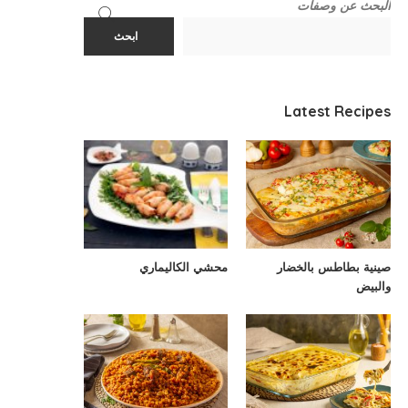
البحث عن وصفات
ابحث
Latest Recipes
صينية بطاطس بالخضار
محشي الكاليماري
والبيض