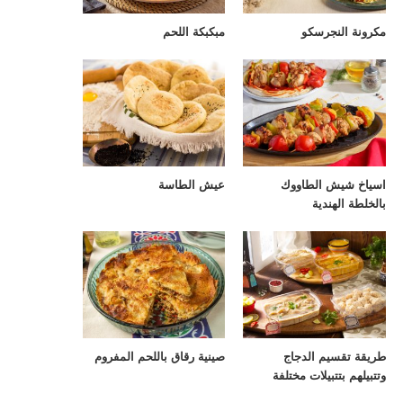
مكرونة النجرسكو
مبكبكة اللحم
اسياخ شيش الطاووك
عيش الطاسة
بالخلطة الهندية
طريقة تقسيم الدجاج
صينية رقاق باللحم المفروم
وتتبيلهم بتتبيلات مختلفة