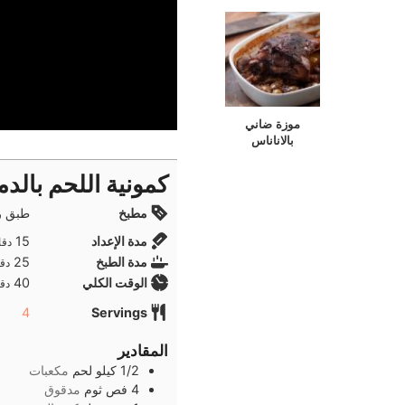
موزة ضاني
بالاناناس
كمونية اللحم بالدم
مطبخ
طبق ر
دقا
مدة الإعداد
15
دقا
دقا
مدة الطبخ
25
دقا
دقا
الوقت الكلي
40
دقا
4
Servings
المقادير
1/2
كيلو
لحم
مكعبات
4
فص
ثوم
مدقوق