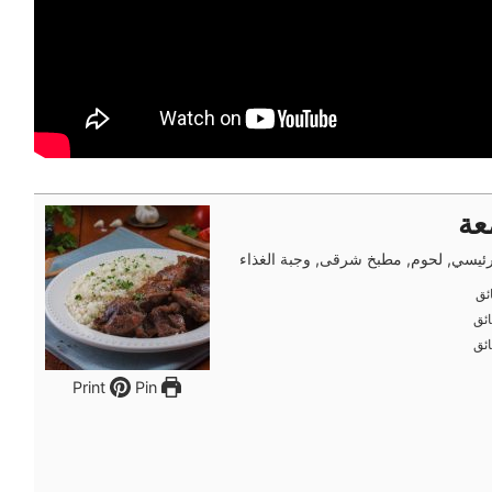
عة
ئيسي, لحوم, مطبخ شرقى, وجبة الغذاء
ئق
ئق
ئق
ئق
ئق
ئق
Pin
Print