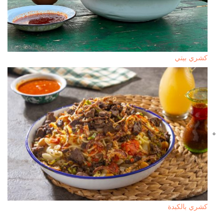
كشري بيتي
كشري بالكبدة