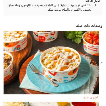
لعمل الدقة
نأخذ فص ثوم ويقلب قليلا على الناء ثم نضيف له الليمون وماء سلق
الحمص والكمون والملح ورشة سكر
وصفات ذات صلة
كشري حلو