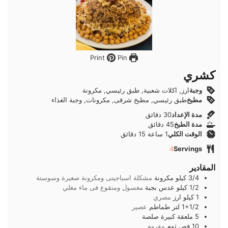
Pin
Print
كشري
وجبة
ارز, اكلات شعبية, طبق رئيسي, مكرونة
مطبخ
طبق رئيسي, مطبخ شرقى, مكرونات, وجبة الغذاء
دقائق
مدة الإعداد
30
دقائق
دقائق
مدة الطبخ
45
دقائق
ساعة
دقائق
الوقت الكلي
1
ساعة
15
دقائق
4
Servings
المقادير
3/4
كيلو
مكرونة
مشكلة اسباجيتى ومكرونة صغيرة وسوستة
1/2
كيلو
عدس بجبة
مغسول ومنقوع فى ماء مغلي
1
كيلو
ارز
مصري
1+1/2
لتر
طماطم
عصير
5
ملعقة كبيرة
صلصة
10
فص
ثوم
مفروم