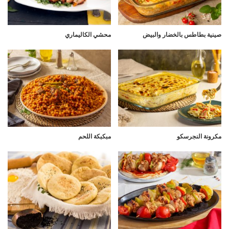
صينية بطاطس بالخضار والبيض
محشي الكاليماري
مكرونة النجرسكو
مبكبكة اللحم