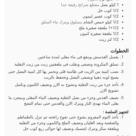
1
كيلو
بصل
مقطع شرائح رفيعة جدا
1/2
كوب
خل
1/2
كوب
عصير ليمون
1/2
كيلو
حمص الشام
مسلوق ويترك ماء السلق
1+1/2
ملعقة صغيرة
ملح
1/2
ملعقة صغيرة
كمون
1/2
لتر
زيت
الخطوات
يغسل العدسش وينقع فى ماء مغلى لمدة ساعتين
تسلق المكرونة وتصفى وتقلب فى ملعقتين زيت من زيت التقلية
نصب كمية من الزيت فى طاسة قلى ونحمر بها كل كمية البصل حتى
يصبح لونه ذهبيا ويصفى البصل ونحتفظ بالزيت
نأخذ جزء من زيت التقلية ونشوح به الارز ونضيف الكمون ونكمل
تشويج الارز
نضيف العدس وجزء من بصل التقلية ونضيف الماء المغلى وبمجرد ما
يغلى الماء نهدئ النار ويترك الارز والعدس حتى تمام النضج
لتجهيز الصلصة :
نأخذ الثوم المفروم يشوح حتى تفوح رائحته ثم ننزل بالطماطم
والصلصة وبعد الغليان ونضيف الملح والكمون وجزء من التقلية
وملعقة سكر وتترك لتتسبك ونضيف لها حوالى ربع كوب خل