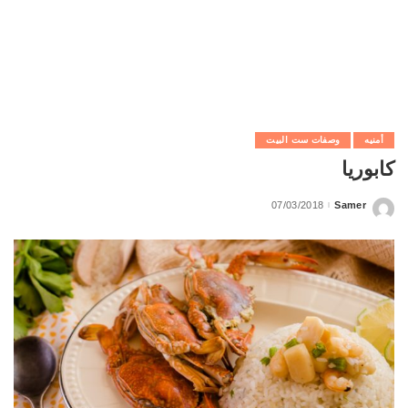
أمنيه
وصفات ست البيت
كابوريا
07/03/2018
Samer
Posted
by