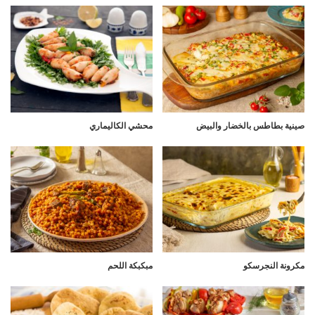
صينية بطاطس بالخضار والبيض
محشي الكاليماري
مكرونة النجرسكو
مبكبكة اللحم