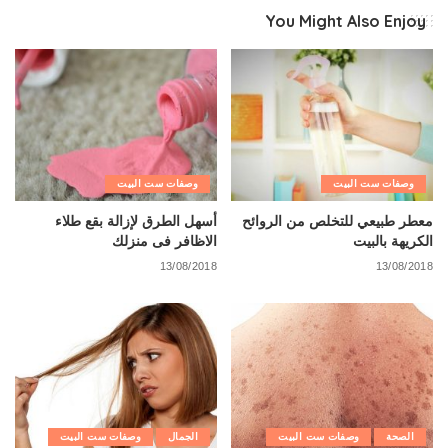
You Might Also Enjoy
وصفات ست البيت
وصفات ست البيت
معطر طبيعي للتخلص من الروائح
أسهل الطرق لإزالة بقع طلاء
الكريهة بالبيت
الاظافر فى منزلك
13/08/2018
13/08/2018
الصحة
وصفات ست البيت
الجمال
وصفات ست البيت