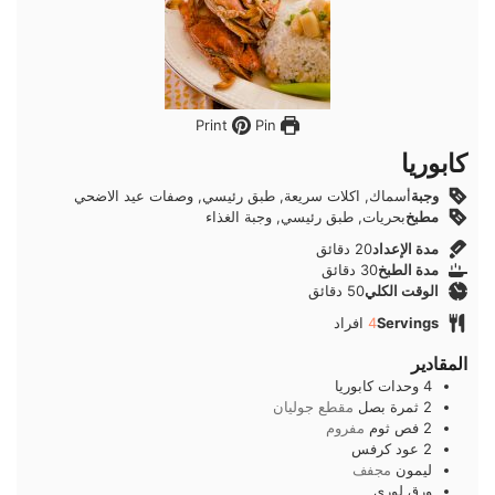
Pin
Print
كابوريا
وجبة
أسماك, اكلات سريعة, طبق رئيسي, وصفات عيد الاضحي
مطبخ
بحريات, طبق رئيسي, وجبة الغذاء
دقائق
مدة الإعداد
20
دقائق
دقائق
مدة الطبخ
30
دقائق
دقائق
الوقت الكلي
50
دقائق
Servings
4
افراد
المقادير
4
وحدات
كابوريا
2
ثمرة
بصل
مقطع جوليان
2
فص
ثوم
مفروم
2
عود
كرفس
ليمون
مجفف
ورق لوري