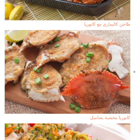
طاجن كاليماري مع كابوريا
كابوريا محشية بشاميل