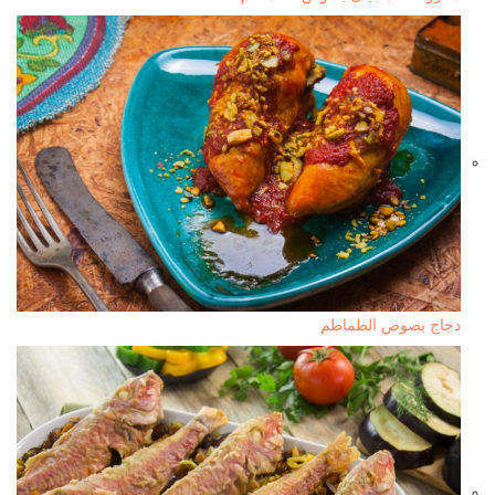
دجاج بصوص الطماطم