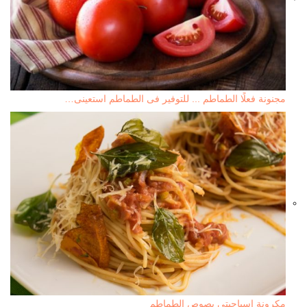
مجنونة فعلًا الطماطم ... للتوفير فى الطماطم استعينى…
مكرونة اسباجيتى بصوص الطماطم