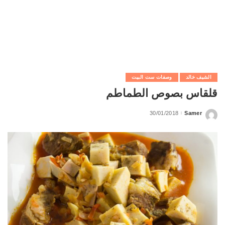
الشيف خالد
وصفات ست البيت
قلقاس بصوص الطماطم
30/01/2018
Samer
Posted
by