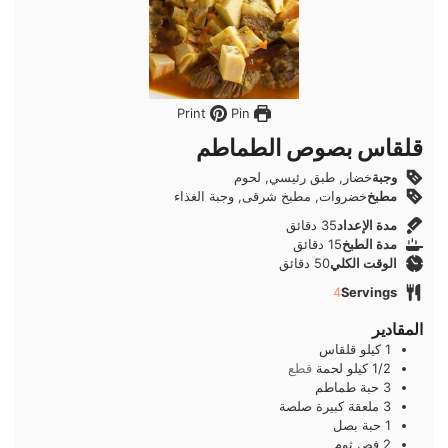
Pin
Print
قلقاس بصوص الطماطم
وجبة
خضار, طبق رئيسي, لحوم
مطبخ
خضروات, مطبخ شرقى, وجبة الغذاء
دقائق
مدة الإعداد
35
دقائق
دقائق
مدة الطبخ
15
دقائق
دقائق
الوقت الكلي
50
دقائق
4
Servings
المقادير
1
كيلو
قلقاس
1/2
كيلو
لحمة
قطع
3
حبة
طماطم
3
ملعقة كبيرة
صلصة
1
حبة
بصل
2
فص
ثوم