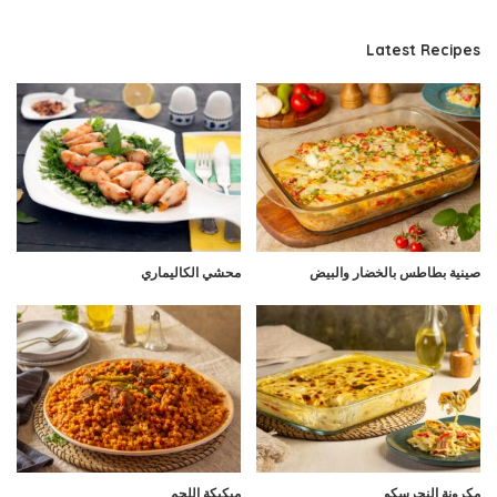
Latest Recipes
صينية بطاطس بالخضار والبيض
محشي الكاليماري
مكرونة النجرسكو
مبكبكة اللحم