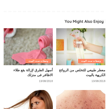
You Might Also Enjoy
وصفات ست البيت
وصفات ست البيت
معطر طبيعي للتخلص من الروائح
أسهل الطرق لإزالة بقع طلاء
الكريهة بالبيت
الاظافر فى منزلك
13/08/2018
13/08/2018