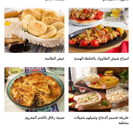
اسياخ شيش الطاووك بالخلطة الهندية
عيش الطاسة
طريقة تقسيم الدجاج وتتبيلهم بتتبيلات
صينية رقاق باللحم المفروم
مختلفة