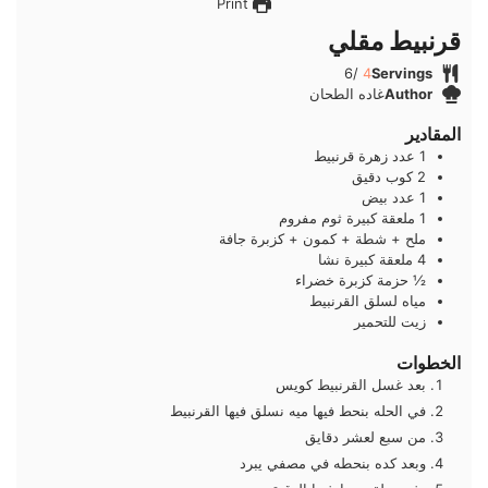
Print
قرنبيط مقلي
/6
4
Servings
Author
غاده الطحان
المقادير
1
عدد
زهرة قرنبيط
2
كوب
دقيق
1
عدد
بيض
1
ملعقة كبيرة
ثوم مفروم
ملح + شطة + كمون + كزبرة جافة
4
ملعقة كبيرة
نشا
½
حزمة
كزبرة خضراء
مياه لسلق القرنبيط
زيت للتحمير
الخطوات
بعد غسل القرنبيط كويس
في الحله بنحط فيها ميه نسلق فيها القرنبيط
من سبع لعشر دقايق
وبعد كده بنحطه في مصفي يبرد