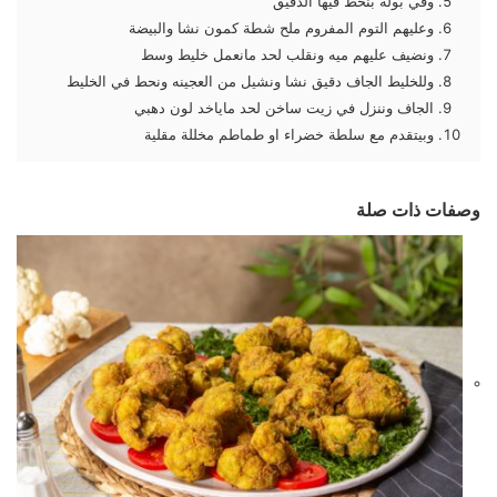
وفي بولة بنحط فيها الدقيق
وعليهم التوم المفروم ملح شطة كمون نشا والبيضة
ونضيف عليهم ميه ونقلب لحد مانعمل خليط وسط
وللخليط الجاف دقيق نشا ونشيل من العجينه ونحط في الخليط
الجاف وننزل في زيت ساخن لحد ماياخد لون دهبي
وبيتقدم مع سلطة خضراء او طماطم مخللة مقلية
وصفات ذات صلة