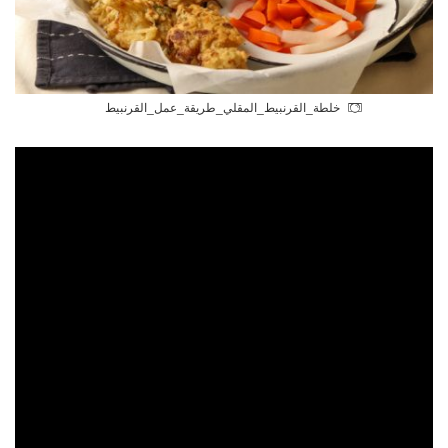
خلطة_القرنبيط_المقلي_طريقة_عمل_القرنبيط