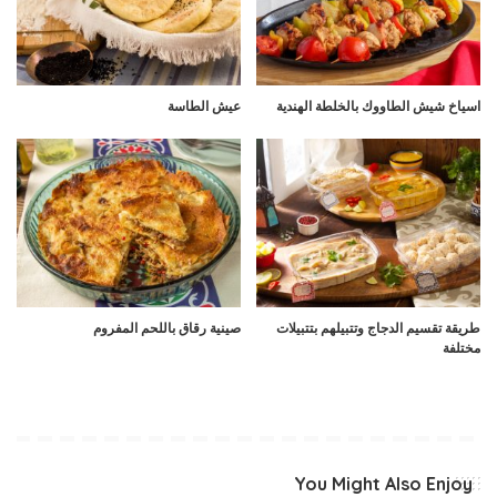
اسياخ شيش الطاووك بالخلطة الهندية
عيش الطاسة
طريقة تقسيم الدجاج وتتبيلهم بتتبيلات
صينية رقاق باللحم المفروم
مختلفة
You Might Also Enjoy