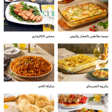
صينية بطاطس بالخضار والبيض
محشي الكاليماري
مكرونة النجرسكو
مبكبكة اللحم