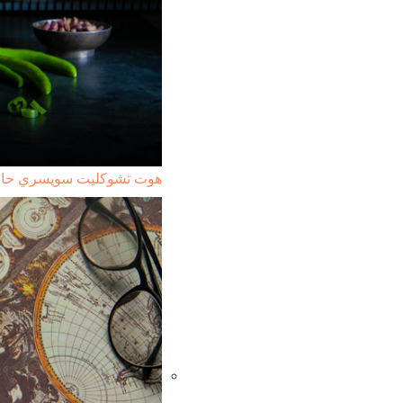
هوت تشوكليت سويسري حار