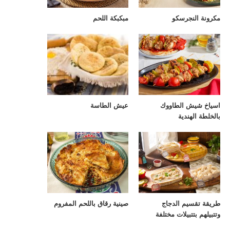
مكرونة النجرسكو
مبكبكة اللحم
اسياخ شيش الطاووك
عيش الطاسة
بالخلطة الهندية
طريقة تقسيم الدجاج
صينية رقاق باللحم المفروم
وتتبيلهم بتتبيلات مختلفة