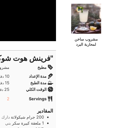
مشروب ساخن
لمحاربة البرد
"فرينش هوت شوك
مطبخ
مشروب
دقا
مدة الإعداد
10
دقا
دقا
مدة الطبخ
15
دقا
دقا
الوقت الكلي
25
دقا
2
Servings
المقادير
200
جرام
شيكولاتة
دارك
1
ملعقة كبيرة
سكر
بني