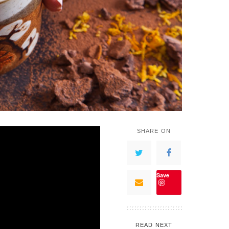
SHARE ON
Save
READ NEXT