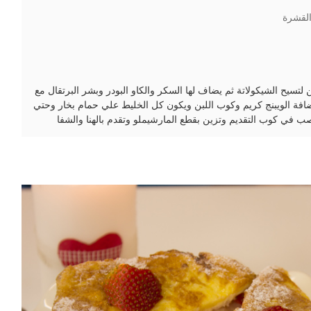
لقشرة
تسيح الشيكولاتة ثم يضاف لها السكر والكاو البودر وبشر البرتقال مع
ضافة الويبنج كريم وكوب اللبن ويكون كل الخليط علي حمام بخار وحتي
صب في كوب التقديم وتزين بقطع المارشيملو وتقدم بالهنا والشفا