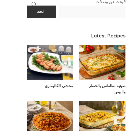
البحث عن وصفات
ابحث
Latest Recipes
صينية بطاطس بالخضار
محشي الكاليماري
والبيض