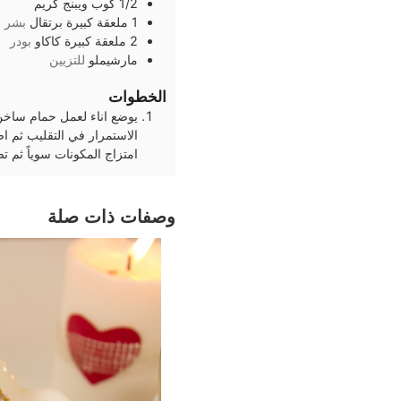
1/2
كوب
ويبنج كريم
1
ملعقة كبيرة
برتقال
بشر ا
2
ملعقة كبيرة
كاكاو
بودر
مارشيملو
للتزيين
الخطوات
يوضع اناء لعمل حمام ساخن ل
الاستمرار في التقليب ثم ا
امتزاج المكونات سوياً ثم ت
وصفات ذات صلة