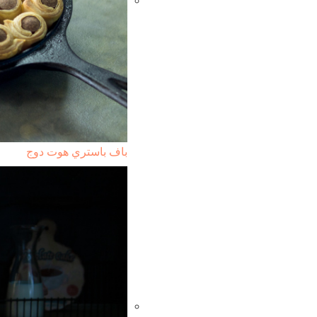
باف باستري هوت دوج