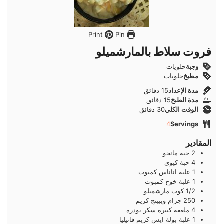
Pin
Print
فروت سلاط بالمارشميلو
وجبة
حلويات
مطبخ
حلويات
دقائق
مدة الإعداد
15
دقائق
دقائق
مدة الطبخ
15
دقائق
دقائق
الوقت الكلي
30
دقائق
4
Servings
المقادير
2
حبة
مانجو
4
حبة
كيوي
1
علبة
اناناس كمبوت
1
علبة
خوخ كمبوت
1/2
كوب
مارشميلو
250
جرام
ويبينج كريم
4
ملعقه كبيرة
سكر بودرة
1
علبة
بولة ايس كريم فانيليا