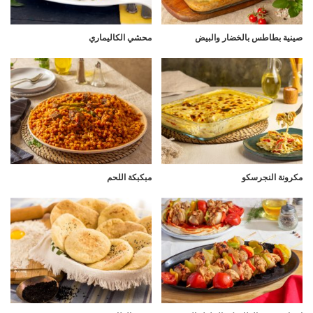
صينية بطاطس بالخضار والبيض
محشي الكاليماري
مكرونة النجرسكو
مبكبكة اللحم