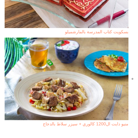
بسكويت كتاب المدرسة بالمارشميلو
منيو دايت ال1200 كالوري + سيزر سلاط بالدجاج