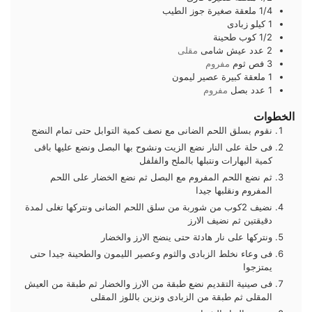
1/4
ملعقة صغيرة
جوز الطيب
1
كيلو
زبادى
1/2
كوب
طحينة
2
عدد
عيش شامى
مقلى
3
فص
ثوم
مفروم
1
ملعقة كبيرة
عصير ليمون
1
عدد
بصل
مفروم
الخطوات
نقوم بسلق اللحم الضانى مع نصف كمية التوابل حتى تمام النضج
فى حلة على النار نضع الزيت ونشوح بها البصل ونضع عليها باقى
كمية البهارات ونتبلها بالملح والفلفل
ثم نضع اللحم المفروم مع البصل ثم نضع الخضار على اللحم
المفروم ونقلبها جيدا
نضيف 2كوب من شوربة من سلق اللحم الضانى ونتركها تغلى لمدة
دقيقتين ثم نضيف الارز
ونتركها على نار هادئة حتى ينضج الارز والخضار
فى وعاء نخلط الزبادى والثوم وعصير الليمون والطحينة جيدا حتى
يمتزجوا
فى صينية التقديم نضع طبقة من الارز والخضار ثم طبقة من العيش
المقلى ثم طبقة من الزبادى ونزين باللوز المقلى