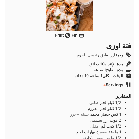
Pin
Print
فتة اوزى
وجبة
ارز, طبق رئيسي, لحوم
دقائق
مدة الإعداد
10
دقائق
ساعة
مدة الطبخ
1
ساعة
ساعة
دقائق
الوقت الكلي
1
ساعة
10
دقائق
4
Servings
المقادير
1/2
كيلو
لحم ضانى
1/2
كيلو
لحم مفروم
1
كس
خضار مجمد
بسلة +جزر
2
كوب
ارز بسمتى
1/2
كوب
لوز
مقلى
1
ملعقة صغيرة
بهارات لحم
1/2
ملعقة صغيرة
كارى