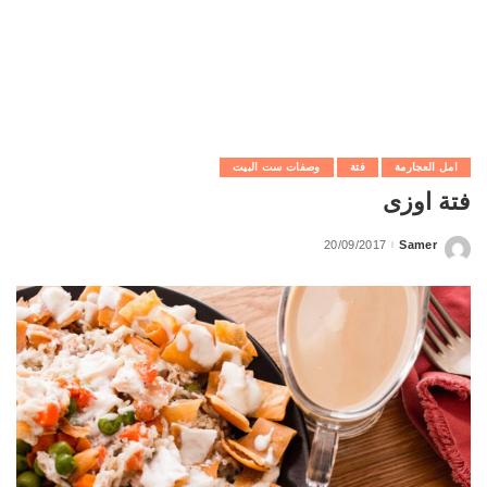
امل العجارمة
فتة
وصفات ست البيت
فتة اوزى
20/09/2017
Samer
Posted
by