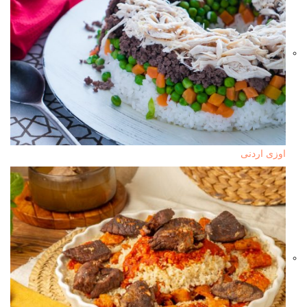
اوزى اردنى