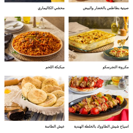
صينية بطاطس بالخضار والبيض
محشي الكاليماري
مكرونة النجرسكو
مبكبكة اللحم
اسياخ شيش الطاووك بالخلطة الهندية
عيش الطاسة