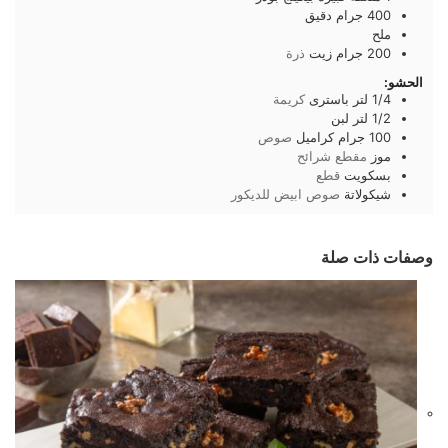
400
جرام
دقيق
ملح
200
جرام
زيت
ذرة
الحشو:
1/4
لتر
باسترى
كريمة
1/2
لتر
لبن
100
جرام
كراميل
صوص
موز
مقطع شرائح
بسكويت
قطع
شيكولاتة
صوص ابيض للديكور
وصفات ذات صلة