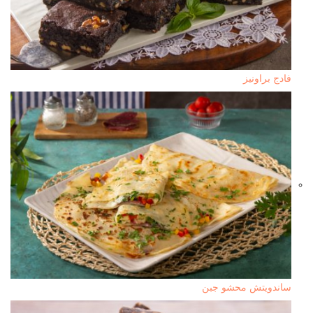
فادج براونيز
ساندويتش محشو جبن