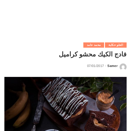
الحلو حكاية
محمد حامد
فادج الكيك محشو كراميل
07/01/2017
Samer
Posted
by