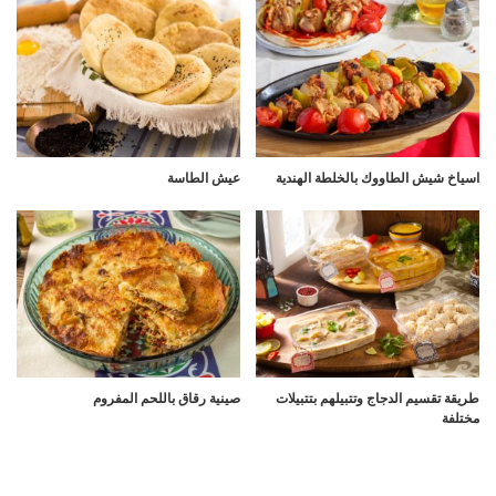
اسياخ شيش الطاووك بالخلطة الهندية
عيش الطاسة
طريقة تقسيم الدجاج وتتبيلهم بتتبيلات
صينية رقاق باللحم المفروم
مختلفة