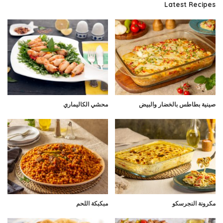
Latest Recipes
صينية بطاطس بالخضار والبيض
محشي الكاليماري
مكرونة النجرسكو
مبكبكة اللحم