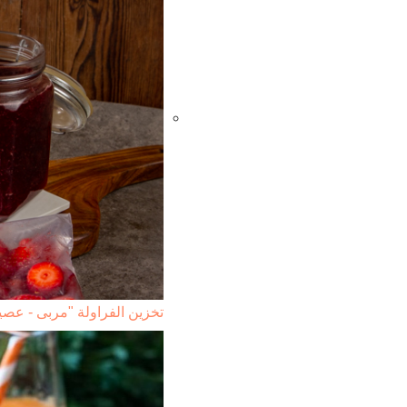
تخزين الفراولة "مربى - عصي