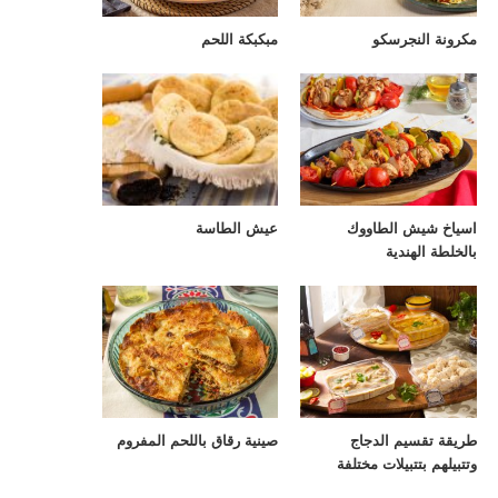
مكرونة النجرسكو
مبكبكة اللحم
اسياخ شيش الطاووك
عيش الطاسة
بالخلطة الهندية
طريقة تقسيم الدجاج
صينية رقاق باللحم المفروم
وتتبيلهم بتتبيلات مختلفة