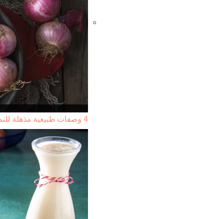
4 وصفات طبيعية مذهلة للنمو الشعر ومنع تساقطه ... من…