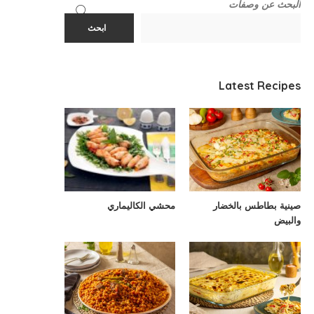
البحث عن وصفات
ابحث
Latest Recipes
صينية بطاطس بالخضار
محشي الكاليماري
والبيض