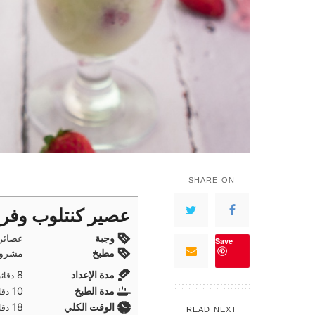
SHARE ON
عصير كنتلوب وفرا
وجبة
عصائر
Save
مطبخ
مشروب
دقائ
مدة الإعداد
8
دقائ
دقا
مدة الطبخ
10
دقا
دقا
الوقت الكلي
18
دقا
READ NEXT