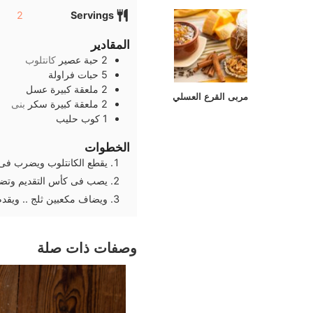
2
Servings
المقادير
2
حبة
عصير
كانتلوب
5
حبات
فراولة
2
ملعقة كبيرة
عسل
مربى القرع العسلي
2
ملعقة كبيرة
سكر
بنى
1
كوب
حليب
الخطوات
يقطع الكانتلوب ويضرب فى 
يصب فى كأس التقديم وتضاف
ويضاف مكعبين ثلج .. ويقدم
وصفات ذات صلة