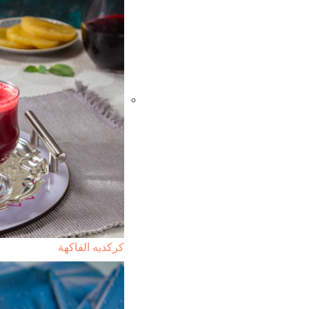
كركديه الفاكهة