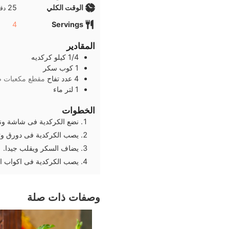
دقا
الوقت الكلي
25
دقا
4
Servings
المقادير
1/4
كيلو
كركديه
1
كوب
سكر
4
عدد
تفاح
مقطع مكعبات ص
1
لتر
ماء
الخطوات
نضع الكركدية فى شاشة ونضي
يصب الكركدية فى دورق وتض
يضاف السكر ويقلب جيدا.
يصب الكركدية فى اكواب ال
وصفات ذات صلة