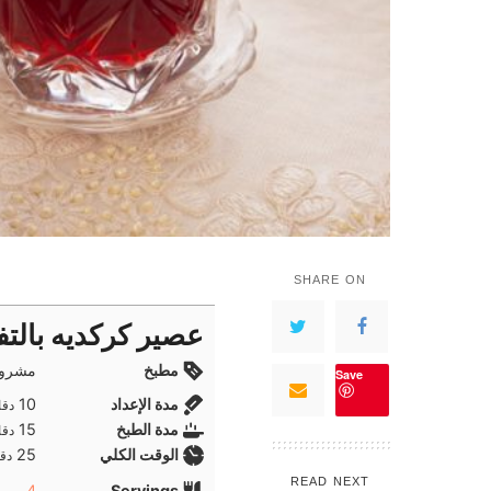
SHARE ON
عصير كركديه بالتف
مطبخ
مشروب
Save
دقا
مدة الإعداد
10
دقا
دقا
مدة الطبخ
15
دقا
دقا
الوقت الكلي
25
دقا
READ NEXT
4
Servings