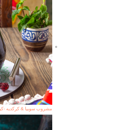
مشروب سوبيا & كركديه -كيت