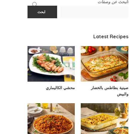
البحث عن وصفات
ابحث
Latest Recipes
صينية بطاطس بالخضار
محشي الكاليماري
والبيض