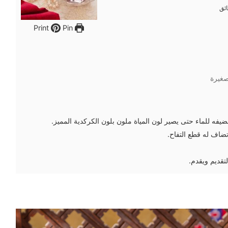
ئق
ئق
Pin
Print
غيرة
فه للماء حتى يصير لون المياة ملون بلون الكركدية المميز.
اف له قطع التفاح.
تقديم ويقدم.