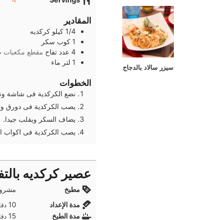
المقادير
1/4
كيلو
كركديه
1
كوب
سكر
4
عدد
تفاح
مقطع مكعبات ص
1
لتر
ماء
سيزر سالاد بالدجاج
الخطوات
نضع الكركدية فى شاشة ونضي
يصب الكركدية فى دورق وتض
يضاف السكر ويقلب جيدا.
يصب الكركدية فى اكواب ال
عصير كركديه بالتف
مطبخ
مشروب
دقا
مدة الإعداد
10
دقا
دقا
مدة الطبخ
15
دقا