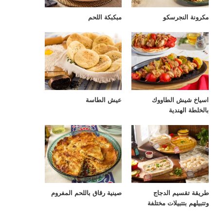
مكرونة النجرسكو
مبكبكة اللحم
اسياخ شيش الطاووك
عيش الطاسة
بالخلطة الهندية
طريقة تقسيم الدجاج
صينية رقاق باللحم المفروم
وتتبيلهم بتتبيلات مختلفة