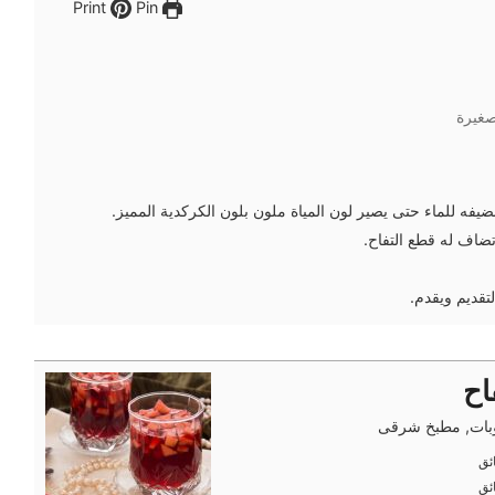
Pin
Print
غيرة
فه للماء حتى يصير لون المياة ملون بلون الكركدية المميز.
اف له قطع التفاح.
تقديم ويقدم.
اح
ات, مطبخ شرقى
ئق
ئق
ئق
ئق