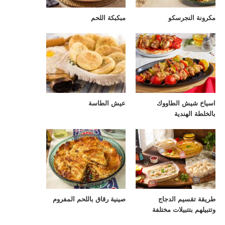
مكرونة النجرسكو
مبكبكة اللحم
اسياخ شيش الطاووك
عيش الطاسة
بالخلطة الهندية
طريقة تقسيم الدجاج
صينية رقاق باللحم المفروم
وتتبيلهم بتتبيلات مختلفة