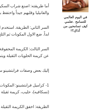
أما طريقته: اصنع شراب السكر 
والفانيليا وقلبهم جيداً واحتفظ
في اليوم العالمي
للتسامح ..تعلمي
كيف تسامحين من
السر الثاني: الطريقة. استخدم ال
أذاكِ؟!!
ابداً. ضع الاول المكونات ثم الثلج
السر الثالث: الكريمة المخفوقة:
عن كريمة الحلويات الثقيلة وي
إليك بعض وصفات فرابتشينو 
1- كراميل فرابتشينو: المكونا
(نسكافيه)، حليب، كريمة ثقيلة 
الطريقة: اخفق الكريمة الثقيلة 