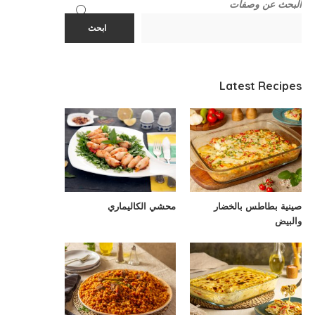
البحث عن وصفات
ابحث
Latest Recipes
صينية بطاطس بالخضار
محشي الكاليماري
والبيض