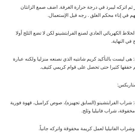
ثم اتركه ليبرد في درجة حرارة الغرفة. اضف صمغ الزانثان
 بهم في إناء محكم الغلق . رجه قبل الإستعمال.
خلاط الكهربائي العادي لصنع الفرابتشينو لكن لا تضع الثلج أولا
 في النهاية.
 هى ليست بالتأكيد كريم شانتيه الذي نصنعه منزليا ولكنه عبارة
تم خفقها كثيرا حتى تحصل على قوام كريمي كثيف.
ستاربكس:
ت: شراب الفرابتشينو (السابق تجهيزه)، صوص كراميل، قهوة فورية
مخفوقة، شراب فانيليا وثلج.
وشراب الفانيليا لعمل كريمة مخفوقة واتركه جانباً.