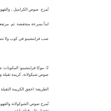
تُمزج صوص الكراميل ، والقهوة،
ابدأ بسرعة منخفضة ثم مرتفعة 
صب فرابتشينو في كوب ولا تنس
2- موكا فرابتشينو: المكونات:
صوص شيكولاتة، كريمة ثقيلة وث
الطريقة: اخفق الكريمة الثقيلة 
تُمزج صوص الشوكولاتة والقهوة
تحصل على قوام ناعم.